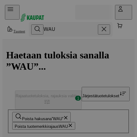
Hyppää sisältöön
Tuotteet
Haetaan tuloksia sanalla
”WAU”...
Rajaa
tuotetuloksia, rajauksia valittu
Järjestä
tuotetulokset
1
Poista hakusana
WAU
Poista tuotemerkkirajaus
WAU