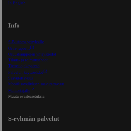
In English
Info
S-Business yrityksille
Oiva-raportit
Osuuskauppojen yhteystiedot
Tilaus- ja toimitusehdot
Tietosuojakäytäntö
Palvelun käyttöehdot
Saavutettavuus
Mobiilisovelluksen saavutettavuus
Mainostajalle
Muuta evästeasetuksia
S-ryhmän palvelut