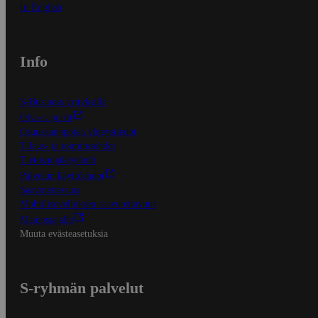
In English
Info
S-Business yrityksille
Oiva-raportit
Osuuskauppojen yhteystiedot
Tilaus- ja toimitusehdot
Tietosuojakäytäntö
Palvelun käyttöehdot
Saavutettavuus
Mobiilisovelluksen saavutettavuus
Mainostajalle
Muuta evästeasetuksia
S-ryhmän palvelut