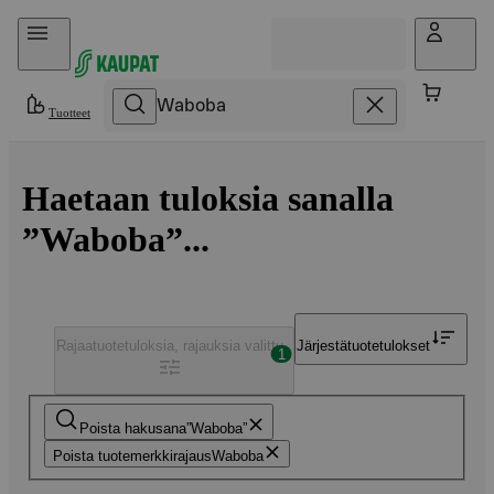
Hyppää sisältöön
Tuotteet
Haetaan tuloksia sanalla
”Waboba”...
Rajaa
tuotetuloksia, rajauksia valittu
Järjestä
tuotetulokset
1
Poista hakusana
Waboba
Poista tuotemerkkirajaus
Waboba