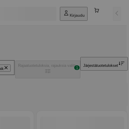
Kirjaudu
Rajaa
tuotetuloksia, rajauksia valittu
Järjestä
tuotetulokset
1
pik