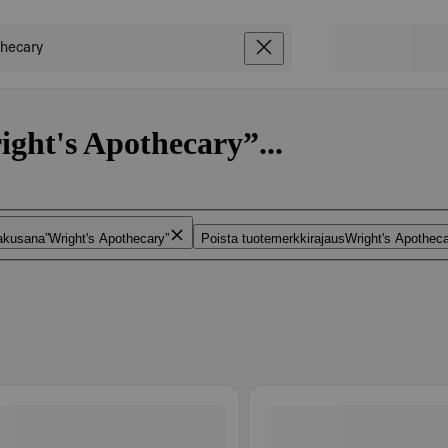
ight's Apothecary”...
akusana
Wright's Apothecary
Poista tuotemerkkirajaus
Wright's Apothec