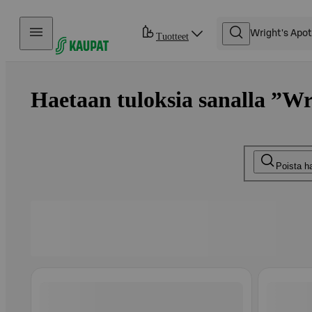
Hyppää sisältöön
Tuotteet
Haetaan tuloksia sanalla ”Wr
Poista h