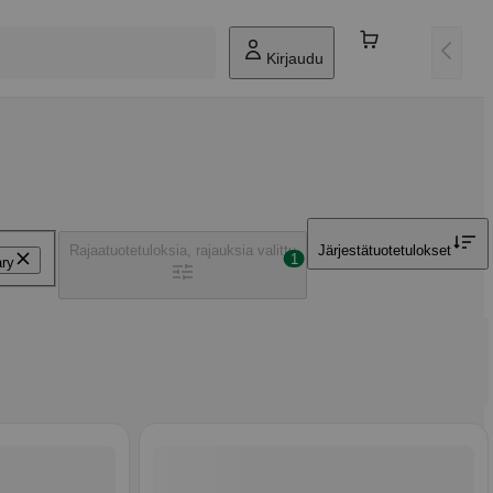
Kirjaudu
Rajaa
tuotetuloksia, rajauksia valittu
Järjestä
tuotetulokset
1
ary