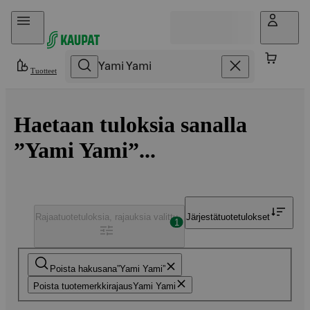
Hyppää sisältöön
Tuotteet
Haetaan tuloksia sanalla
”Yami Yami”...
Rajaa
tuotetuloksia, rajauksia valittu
Järjestä
tuotetulokset
1
Poista hakusana
Yami Yami
Poista tuotemerkkirajaus
Yami Yami