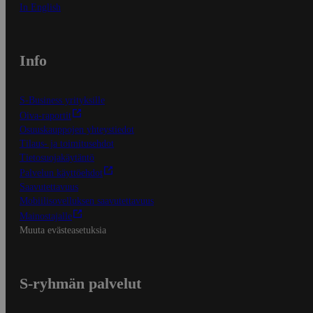
In English
Info
S-Business yrityksille
Oiva-raportit
Osuuskauppojen yhteystiedot
Tilaus- ja toimitusehdot
Tietosuojakäytäntö
Palvelun käyttöehdot
Saavutettavuus
Mobiilisovelluksen saavutettavuus
Mainostajalle
Muuta evästeasetuksia
S-ryhmän palvelut