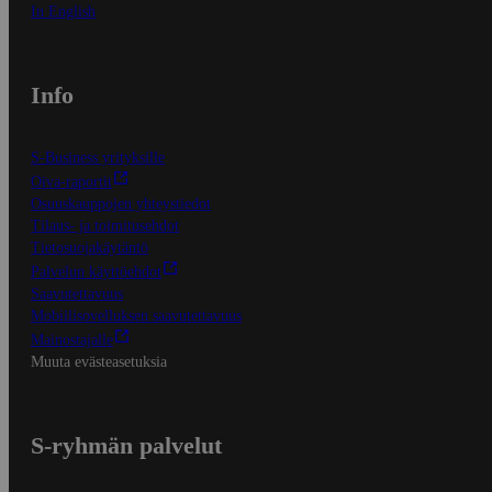
In English
Info
S-Business yrityksille
Oiva-raportit
Osuuskauppojen yhteystiedot
Tilaus- ja toimitusehdot
Tietosuojakäytäntö
Palvelun käyttöehdot
Saavutettavuus
Mobiilisovelluksen saavutettavuus
Mainostajalle
Muuta evästeasetuksia
S-ryhmän palvelut