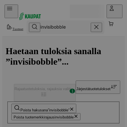
Hyppää sisältöön
Tuotteet
Haetaan tuloksia sanalla
”invisibobble”...
Rajaa
tuotetuloksia, rajauksia valittu
Järjestä
tuotetulokset
1
Poista hakusana
invisibobble
Poista tuotemerkkirajaus
invisibobble