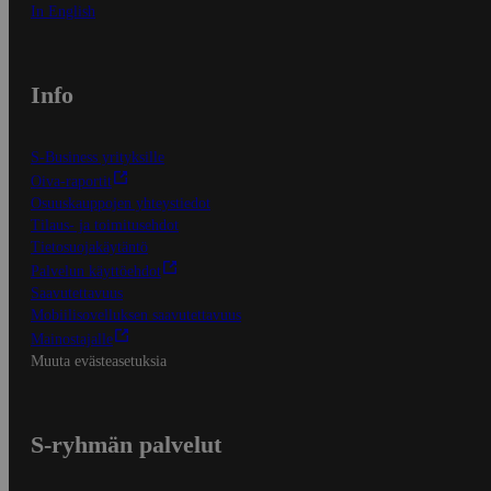
In English
Info
S-Business yrityksille
Oiva-raportit
Osuuskauppojen yhteystiedot
Tilaus- ja toimitusehdot
Tietosuojakäytäntö
Palvelun käyttöehdot
Saavutettavuus
Mobiilisovelluksen saavutettavuus
Mainostajalle
Muuta evästeasetuksia
S-ryhmän palvelut