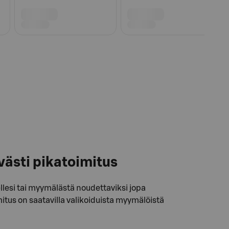
västi pikatoimitus
llesi tai myymälästä noudettaviksi jopa
itus on saatavilla valikoiduista myymälöistä