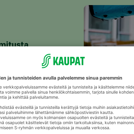
imitusta
uokaostosten toimitustapaa eri
. Kuljetuskumppanimme tuovat
a. Kyytiin mahtuu kerralla