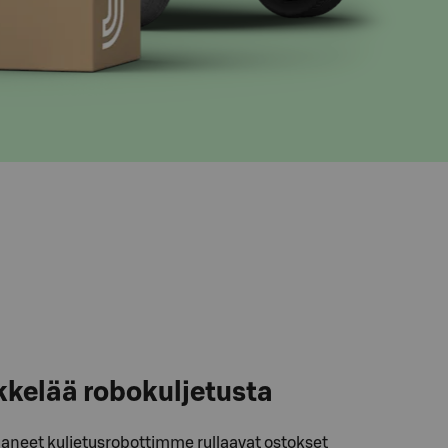
kkelää robokuljetusta
aneet kuljetusrobottimme rullaavat ostokset