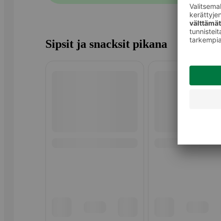
Sipsit ja snacksit pikana
Ohita listaus