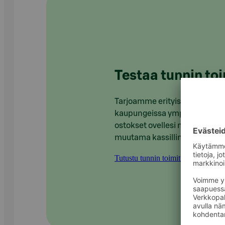
Testaa tunnin to
Tarjoamme erityisen nopeaa r
kaupungeissa ympäri Suomea
ostokset ovellesi noin tunniss
muutama kassillinen ruokaa.
Tutustu tunnin toimitukseen