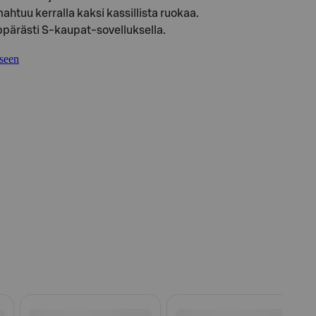
mahtuu kerralla kaksi kassillista ruokaa.
ppärästi S-kaupat-sovelluksella.
kseen