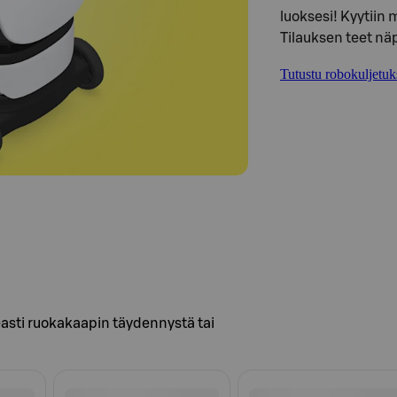
luoksesi! Kyytiin 
Tilauksen teet nä
Tutustu robokuljetu
easti ruokakaapin täydennystä tai