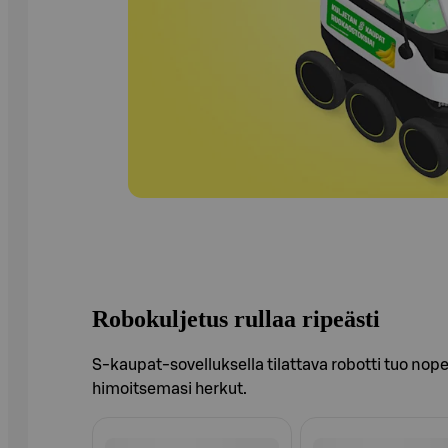
Robokuljetus rullaa ripeästi
S-kaupat-sovelluksella tilattava robotti tuo nop
himoitsemasi herkut.
Ohita listaus