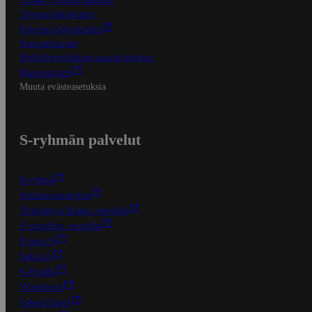
Tilaus- ja toimitusehdot
Tietosuojakäytäntö
Palvelun käyttöehdot
Saavutettavuus
Mobiilisovelluksen saavutettavuus
Mainostajalle
Muuta evästeasetuksia
S-ryhmän palvelut
S-ryhmä
Asiakasomistajuus
Yhteishyvä Ruoka -sovellus
S-ostoslista -sovellus
Prisma.fi
Sokos.fi
S-Pankki
Yhteishyvä
Sokos Hotels