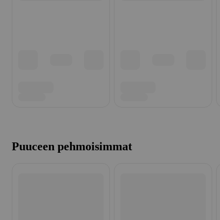
Puuceen pehmoisimmat
Ohita listaus