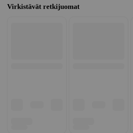
Virkistävät retkijuomat
Ohita listaus