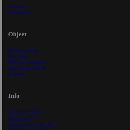
Myymälät
Asiakaspalvelu
Ohjeet
Ensitilaajan ohjeet
Näin maksat
Näin tilaat ja muokkaat
Kaikki ohjeet ja vinkit
In English
Info
S-Business yrityksille
Oiva-raportit
Osuuskauppojen yhteystiedot