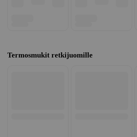
Termosmukit retkijuomille
Ohita listaus