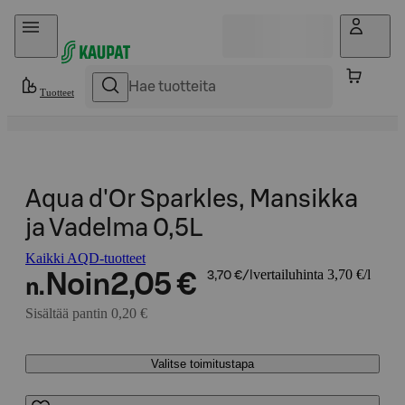
Hyppää sisältöön
Tuotteet
Aqua d'Or Sparkles, Mansikka
ja Vadelma 0,5L
Kaikki AQD-tuotteet
vertailuhinta 3,70 €/l
Noin
2,05 €
3,70 €/l
n.
Sisältää pantin 0,20 €
Valitse toimitustapa