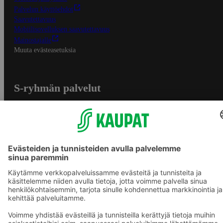
Palvelun käyttöehdot
Saavutettavuus
Mobiilisovelluksen saavutettavuus
Mainostajalle
Muuta evästeasetuksia
S-ryhmän palvelut
S-ryhmä
Asiakasomistajuus
Yhteishyvä Ruoka -sovellus
S-ostoslista -sovellus
Prisma.fi
Sokos.fi
S-Pankki
Yhteishyvä
Sokos Hotels
Raflaamo