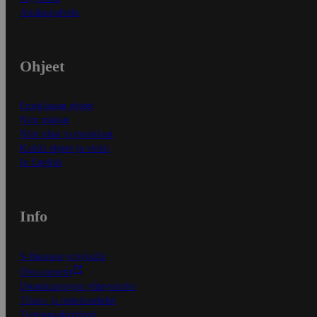
Asiakaspalvelu
Ohjeet
Ensitilaajan ohjeet
Näin maksat
Näin tilaat ja muokkaat
Kaikki ohjeet ja vinkit
In English
Info
S-Business yrityksille
Oiva-raportit
Osuuskauppojen yhteystiedot
Tilaus- ja toimitusehdot
Tietosuojakäytäntö