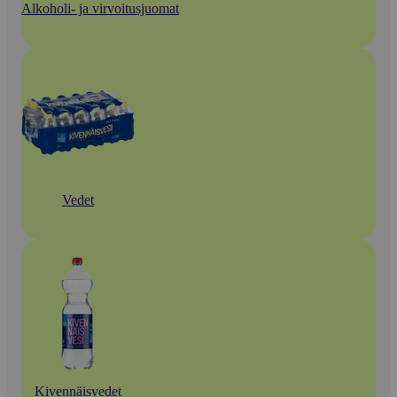
Alkoholi- ja virvoitusjuomat
Vedet
Kivennäisvedet