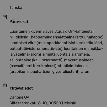
Tanska
Ainesosat
Luontainen kivennäisvesi Aqua d'Or®-lähteestä,
hiilidioksidi, happamuudensäätöaine (sitruunahappo),
luontaiset värit (mustaporkkanatiiviste, sokerikulööri,
bataattitiiviste, omenatiiviste), luontainen mansikka-
ja vadelma-aromi ja muita luontaisia aromeja,
säilöntäaine (kaliumsorbaatti), makeutusaineet
(asesulfaami K, sukraloosi), stabilointiaineet
(arabikumi, puuhartsien glyseroliesterit), aromi.
Yhteystiedot
Danone Oy
Siltasaarenkatu 8-10, 00530 Helsinki