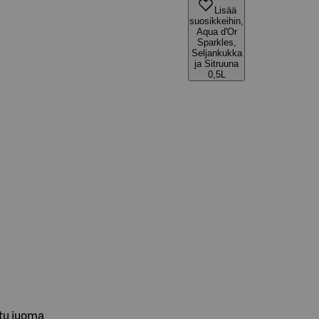
Lisää
suosikkeihin,
Aqua d'Or
Sparkles,
Seljankukka
ja Sitruuna
0,5L
ttu juoma