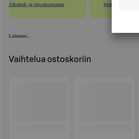
Alkoholi- ja virvoitusjuomat
Vedet
Ladataan...
Vaihtelua ostoskoriin
Ohita listaus