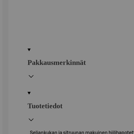
Pakkausmerkinnät
Tuotetiedot
Seljankukan ja sitruunan makuinen hiilihapote