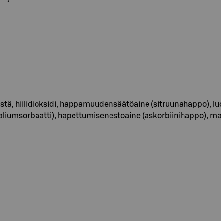
tä, hiilidioksidi, happamuudensäätöaine (sitruunahappo), luon
(kaliumsorbaatti), hapettumisenestoaine (askorbiinihappo), ma