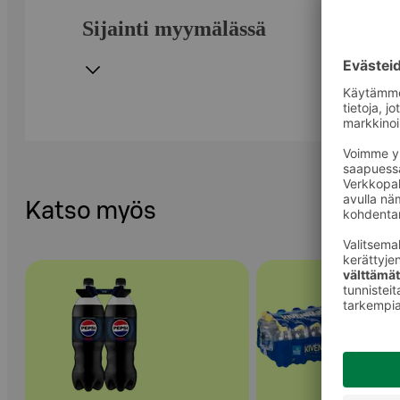
Sijainti myymälässä
Katso myös