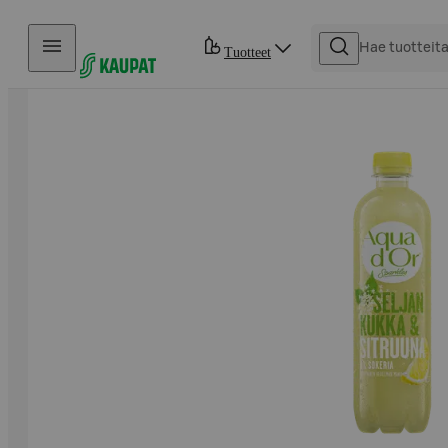
Hyppää sisältöön
Tuotteet