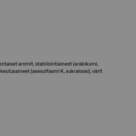
taiset aromit, stabilointiaineet (arabikumi,
keutusaineet (asesulfaami K, sukraloosi), värit