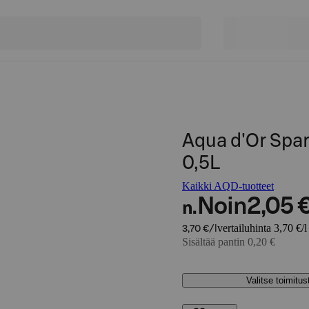
Aqua d'Or Spar
0,5L
Kaikki AQD-tuotteet
Noin
2,05 
n.
vertailuhinta 3,70 €/l
3,70 €/l
Sisältää pantin 0,20 €
Valitse toimitu