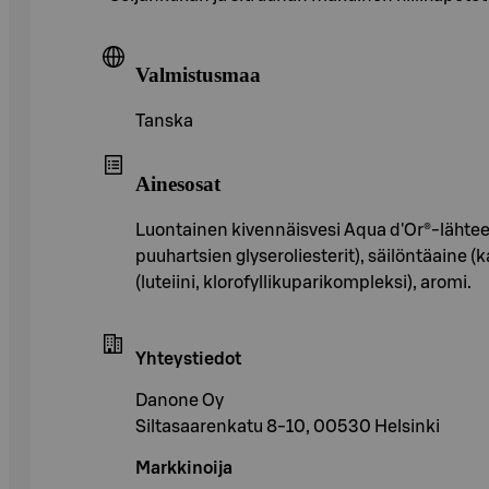
Valmistusmaa
Tanska
Ainesosat
Luontainen kivennäisvesi Aqua d'Or®-lähtees
puuhartsien glyseroliesterit), säilöntäaine 
(luteiini, klorofyllikuparikompleksi), aromi.
Yhteystiedot
Danone Oy
Siltasaarenkatu 8-10, 00530 Helsinki
Markkinoija