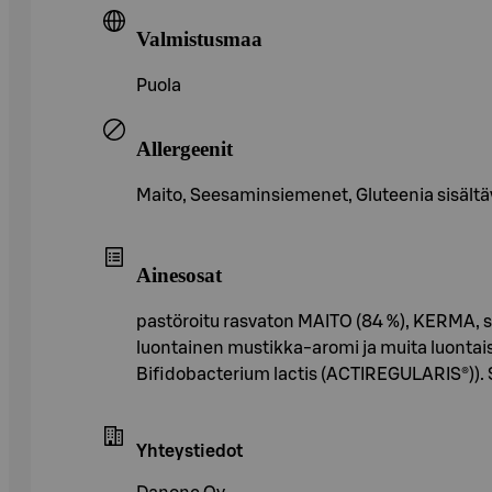
Valmistusmaa
Puola
Allergeenit
Maito, Seesaminsiemenet, Gluteenia sisältävä
Ainesosat
pastöroitu rasvaton MAITO (84 %), KERMA, so
luontainen mustikka-aromi ja muita luontaisia
Bifidobacterium lactis (ACTIREGULARIS®)). Sa
Yhteystiedot