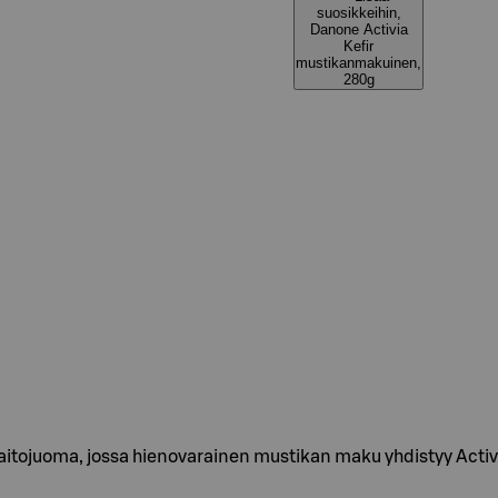
suosikkeihin,
Danone Activia
Kefir
mustikanmakuinen,
280g
maitojuoma, jossa hienovarainen mustikan maku yhdistyy Ac