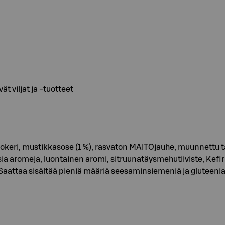
t viljat ja -tuotteet
keri, mustikkasose (1 %), rasvaton MAITOjauhe, muunnettu tärk
 aromeja, luontainen aromi, sitruunatäysmehutiiviste, Kefir hi
attaa sisältää pieniä määriä seesaminsiemeniä ja gluteenia si