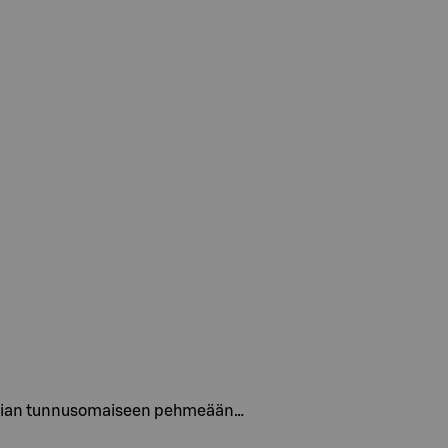
tivian tunnusomaiseen pehmeään…