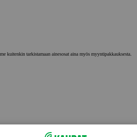
lemme kuitenkin tarkistamaan ainesosat aina myös myyntipakkauksesta.