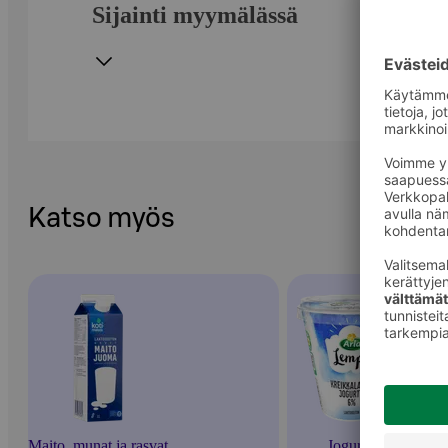
Sijainti myymälässä
Katso myös
Maito, munat ja rasvat
Jogurtit