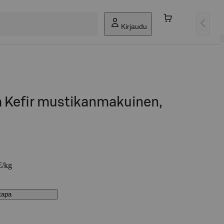
Kirjaudu
a Kefir mustikanmakuinen,
€/kg
stapa