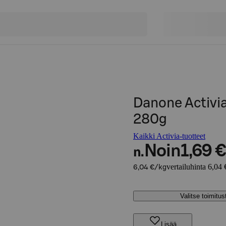
Danone Activi
280g
Kaikki Activia-tuotteet
Noin
1,69 €
n.
vertailuhinta 6,04 
6,04 €/kg
Valitse toimitu
Lisää