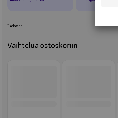
Ladataan...
Vaihtelua ostoskoriin
Ohita listaus