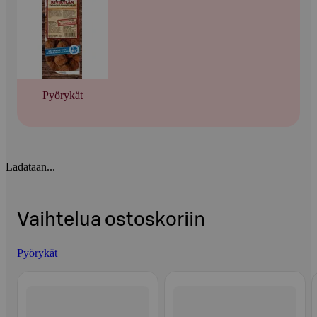
Pyörykät
Ladataan...
Vaihtelua ostoskoriin
Pyörykät
Ohita listaus