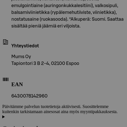
emulgointiaine (auringonkukkalesitiini), valkosipuli,
balsamiviinietikka (rypälemehutiiviste, viinietikka),
nostatusaine (ruokasooda). *Alkuperä: Suomi. Saattaa
sisältää pieniä jäämiä eri viljoista.
Yhteystiedot
Mums Oy
Tapiontori 3 B 2-4, 02100 Espoo
EAN
6430078142960
Päivitämme palvelun tuotetietoja aktiivisesti. Suosittelemme
kuitenkin tarkistamaan ainesosat aina myös myyntipakkauksesta.