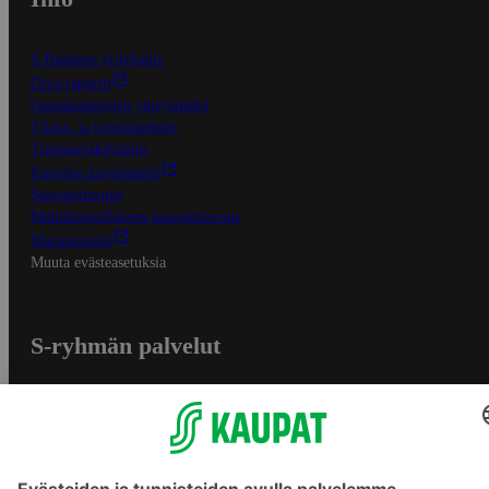
S-Business yrityksille
Oiva-raportit
Osuuskauppojen yhteystiedot
Tilaus- ja toimitusehdot
Tietosuojakäytäntö
Palvelun käyttöehdot
Saavutettavuus
Mobiilisovelluksen saavutettavuus
Mainostajalle
Muuta evästeasetuksia
S-ryhmän palvelut
S-ryhmä
Asiakasomistajuus
Yhteishyvä Ruoka -sovellus
S-ostoslista -sovellus