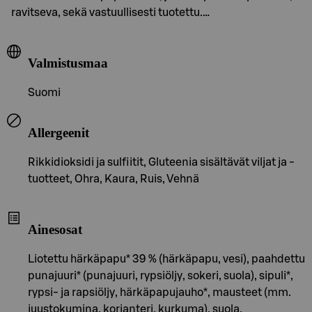
ravitseva, sekä vastuullisesti tuotettu.…
Valmistusmaa
Suomi
Allergeenit
Rikkidioksidi ja sulfiitit, Gluteenia sisältävät viljat ja -
tuotteet, Ohra, Kaura, Ruis, Vehnä
Ainesosat
Liotettu härkäpapu* 39 % (härkäpapu, vesi), paahdettu
punajuuri* (punajuuri, rypsiöljy, sokeri, suola), sipuli*,
rypsi- ja rapsiöljy, härkäpapujauho*, mausteet (mm.
juustokumina, korianteri, kurkuma), suola,