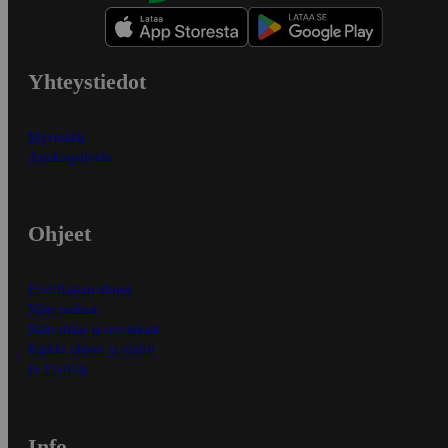
Yhteystiedot
Myymälät
Asiakaspalvelu
Ohjeet
Ensitilaajan ohjeet
Näin maksat
Näin tilaat ja muokkaat
Kaikki ohjeet ja vinkit
In English
Info