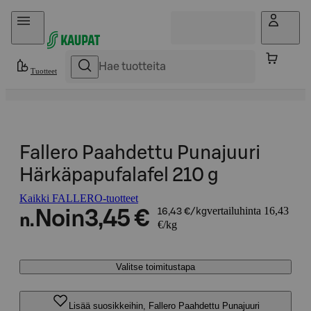
Hyppää sisältöön
Tuotteet
Fallero Paahdettu Punajuuri
Härkäpapufalafel 210 g
Kaikki FALLERO-tuotteet
vertailuhinta 16,43
Noin
3,45 €
16,43 €/kg
n.
€/kg
Valitse toimitustapa
Lisää suosikkeihin, Fallero Paahdettu Punajuuri