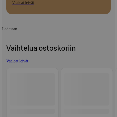
Vaaleat leivät
Ladataan...
Vaihtelua ostoskoriin
Vaaleat leivät
Ohita listaus