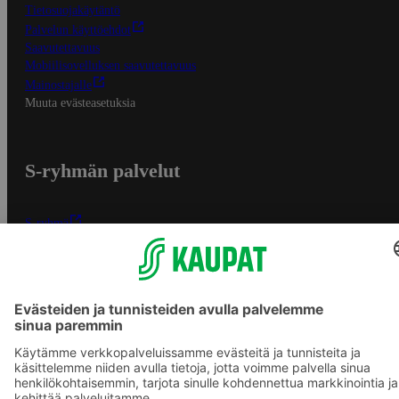
Tietosuojakäytäntö
Palvelun käyttöehdot
Saavutettavuus
Mobiilisovelluksen saavutettavuus
Mainostajalle
Muuta evästeasetuksia
S-ryhmän palvelut
S-ryhmä
Asiakasomistajuus
Yhteishyvä Ruoka -sovellus
S-ostoslista -sovellus
Prisma.fi
Sokos.fi
S-Pankki
Yhteishyvä
Sokos Hotels