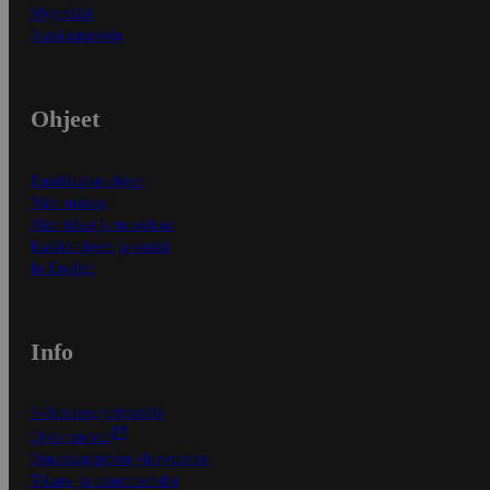
Myymälät
Asiakaspalvelu
Ohjeet
Ensitilaajan ohjeet
Näin maksat
Näin tilaat ja muokkaat
Kaikki ohjeet ja vinkit
In English
Info
S-Business yrityksille
Oiva-raportit
Osuuskauppojen yhteystiedot
Tilaus- ja toimitusehdot