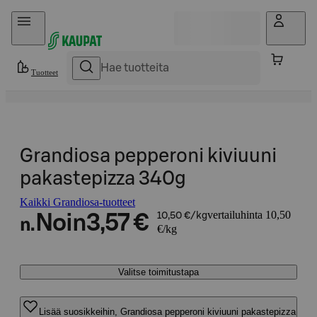
Hyppää sisältöön
Tuotteet
Grandiosa pepperoni kiviuuni
pakastepizza 340g
Kaikki Grandiosa-tuotteet
vertailuhinta 10,50
Noin
3,57 €
10,50 €/kg
n.
€/kg
Valitse toimitustapa
Lisää suosikkeihin, Grandiosa pepperoni kiviuuni pakastepizza