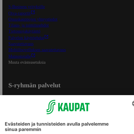
S-Business yrityksille
Oiva-raportit
Osuuskauppojen yhteystiedot
Tilaus- ja toimitusehdot
Tietosuojakäytäntö
Palvelun käyttöehdot
Saavutettavuus
Mobiilisovelluksen saavutettavuus
Mainostajalle
Muuta evästeasetuksia
S-ryhmän palvelut
S-ryhmä
Asiakasomistajuus
Yhteishyvä Ruoka -sovellus
S-ostoslista -sovellus
Prisma.fi