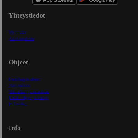
Yhteystiedot
Myymälät
Asiakaspalvelu
Ohjeet
Ensitilaajan ohjeet
Näin maksat
Näin tilaat ja muokkaat
Kaikki ohjeet ja vinkit
In English
Info