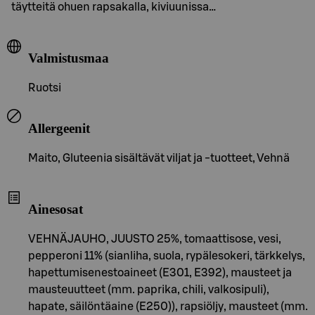
täytteitä ohuen rapsakalla, kiviuunissa…
Valmistusmaa
Ruotsi
Allergeenit
Maito, Gluteenia sisältävät viljat ja -tuotteet, Vehnä
Ainesosat
VEHNÄJAUHO, JUUSTO 25%, tomaattisose, vesi,
pepperoni 11% (sianliha, suola, rypälesokeri, tärkkelys,
hapettumisenestoaineet (E301, E392), mausteet ja
mausteuutteet (mm. paprika, chili, valkosipuli),
hapate, säilöntäaine (E250)), rapsiöljy, mausteet (mm.