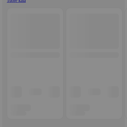
Tuore kala
Ohita listaus