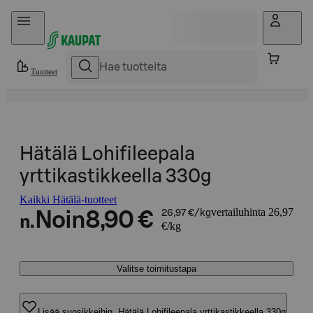
Hyppää sisältöön
Tuotteet
Hätälä Lohifileepala
yrttikastikkeella 330g
Kaikki Hätälä-tuotteet
vertailuhinta 26,97
Noin
8,90 €
26,97 €/kg
n.
€/kg
Valitse toimitustapa
Lisää suosikkeihin, Hätälä Lohifileepala yrttikastikkeella 330g