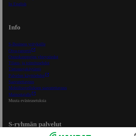
In English
Info
S-Business yrityksille
Oiva-raportit
Osuuskauppojen yhteystiedot
Tilaus- ja toimitusehdot
Tietosuojakäytäntö
Palvelun käyttöehdot
Saavutettavuus
Mobiilisovelluksen saavutettavuus
Mainostajalle
Muuta evästeasetuksia
S-ryhmän palvelut