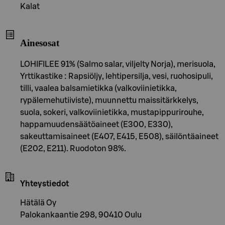
Kalat
Ainesosat
LOHIFILEE 91% (Salmo salar, viljelty Norja), merisuola,
Yrttikastike : Rapsiöljy, lehtipersilja, vesi, ruohosipuli,
tilli, vaalea balsamietikka (valkoviinietikka,
rypälemehutiiviste), muunnettu maissitärkkelys,
suola, sokeri, valkoviinietikka, mustapippurirouhe,
happamuudensäätöaineet (E300, E330),
sakeuttamisaineet (E407, E415, E508), säilöntäaineet
(E202, E211). Ruodoton 98%.
Yhteystiedot
Hätälä Oy
Palokankaantie 298, 90410 Oulu