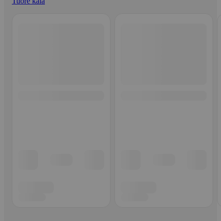
Tuore kala
Ohita listaus