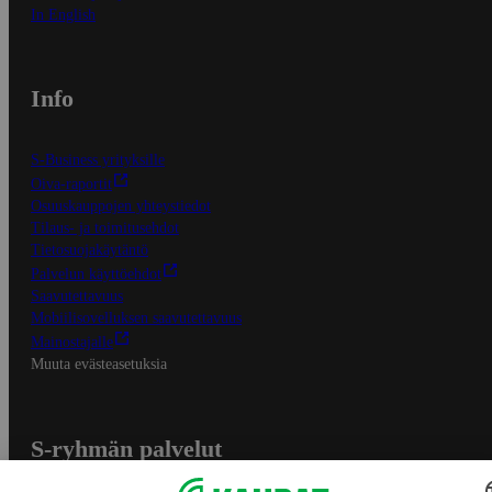
In English
Info
S-Business yrityksille
Oiva-raportit
Osuuskauppojen yhteystiedot
Tilaus- ja toimitusehdot
Tietosuojakäytäntö
Palvelun käyttöehdot
Saavutettavuus
Mobiilisovelluksen saavutettavuus
Mainostajalle
Muuta evästeasetuksia
S-ryhmän palvelut