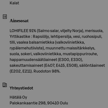
Kalat
Ainesosat
LOHIFILEE 91% (Salmo salar, viljelty Norja), merisuola,
Yrttikastike : Rapsiöljy, lehtipersilja, vesi, ruohosipuli,
tilli, vaalea balsamietikka (valkoviinietikka,
rypälemehutiiviste), muunnettu maissitärkkelys,
suola, sokeri, valkoviinietikka, mustapippurirouhe,
happamuudensäätöaineet (E300, E330),
sakeuttamisaineet (E407, E415, E508), säilöntäaineet
(E202, E211). Ruodoton 98%.
Yhteystiedot
Hätälä Oy
Palokankaantie 298, 90410 Oulu