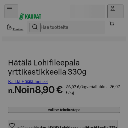
Hyppää sisältöön
Tuotteet
Hätälä Lohifileepala
yrttikastikkeella 330g
Kaikki Hätälä-tuotteet
vertailuhinta 26,97
Noin
8,90 €
26,97 €/kg
n.
€/kg
Valitse toimitustapa
Lisää suosikkeihin, Hätälä Lohifileepala yrttikastikkeella 330g