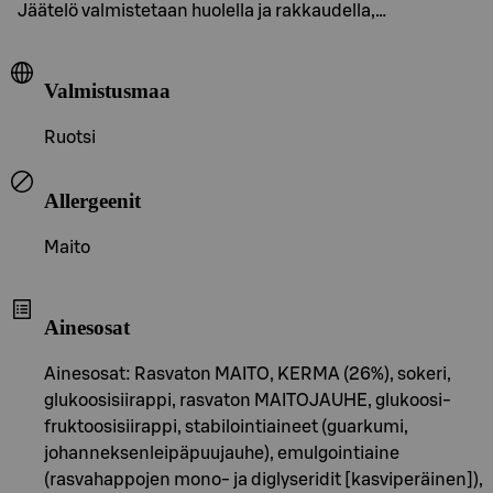
Jäätelö valmistetaan huolella ja rakkaudella,…
Valmistusmaa
Ruotsi
Allergeenit
Maito
Ainesosat
Ainesosat: Rasvaton MAITO, KERMA (26%), sokeri,
glukoosisiirappi, rasvaton MAITOJAUHE, glukoosi-
fruktoosisiirappi, stabilointiaineet (guarkumi,
johanneksenleipäpuujauhe), emulgointiaine
(rasvahappojen mono- ja diglyseridit [kasviperäinen]),