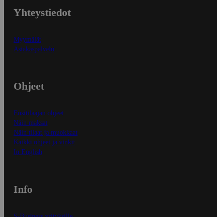
Yhteystiedot
Myymälät
Asiakaspalvelu
Ohjeet
Ensitilaajan ohjeet
Näin maksat
Näin tilaat ja muokkaat
Kaikki ohjeet ja vinkit
In English
Info
S-Business yrityksille