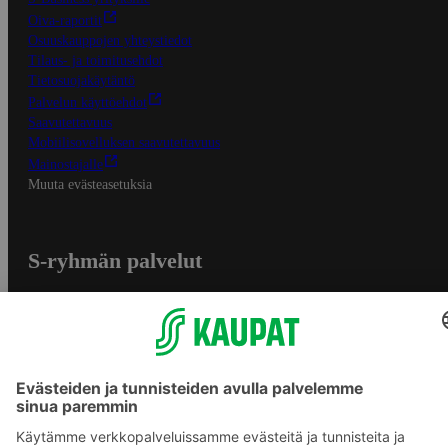
Oiva-raportit
Osuuskauppojen yhteystiedot
Tilaus- ja toimitusehdot
Tietosuojakäytäntö
Palvelun käyttöehdot
Saavutettavuus
Mobiilisovelluksen saavutettavuus
Mainostajalle
Muuta evästeasetuksia
S-ryhmän palvelut
S-ryhmä
Asiakasomistajuus
Yhteishyvä Ruoka -sovellus
S-ostoslista -sovellus
Prisma.fi
Sokos.fi