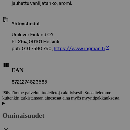
jauhettu vaniljatanko, aromi.
Yhteystiedot
Unilever Finland OY
PL 254, 00101 Helsinki
puh. 010 7590 750,
https://www.ingman.fi
EAN
8721274823585
Päivitämme palvelun tuotetietoja aktiivisesti. Suosittelemme
kuitenkin tarkistamaan ainesosat aina myös myyntipakkauksesta.
Ominaisuudet