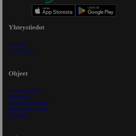
Yhteystiedot
Myymälät
Asiakaspalvelu
Ohjeet
Ensitilaajan ohjeet
Näin maksat
Näin tilaat ja muokkaat
Kaikki ohjeet ja vinkit
In English