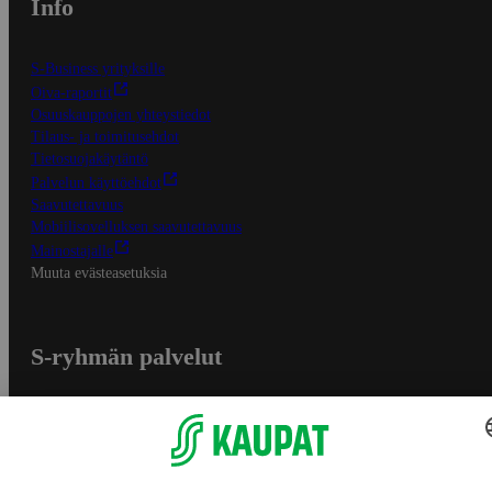
Info
S-Business yrityksille
Oiva-raportit
Osuuskauppojen yhteystiedot
Tilaus- ja toimitusehdot
Tietosuojakäytäntö
Palvelun käyttöehdot
Saavutettavuus
Mobiilisovelluksen saavutettavuus
Mainostajalle
Muuta evästeasetuksia
S-ryhmän palvelut
S-ryhmä
Asiakasomistajuus
Yhteishyvä Ruoka -sovellus