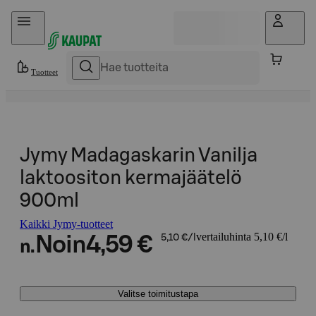
Hyppää sisältöön
Tuotteet
Jymy Madagaskarin Vanilja
laktoositon kermajäätelö
900ml
Kaikki Jymy-tuotteet
vertailuhinta 5,10 €/l
Noin
4,59 €
5,10 €/l
n.
Valitse toimitustapa