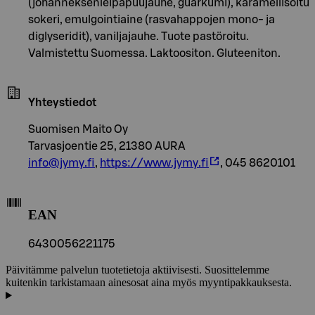
(johanneksenleipäpuujauhe, guarkumi), karamellisoitu
sokeri, emulgointiaine (rasvahappojen mono- ja
diglyseridit), vaniljajauhe. Tuote pastöroitu.
Valmistettu Suomessa. Laktoositon. Gluteeniton.
Yhteystiedot
Suomisen Maito Oy
Tarvasjoentie 25, 21380 AURA
info@jymy.fi
,
https://www.jymy.fi
, 045 8620101
EAN
6430056221175
Päivitämme palvelun tuotetietoja aktiivisesti. Suosittelemme
kuitenkin tarkistamaan ainesosat aina myös myyntipakkauksesta.