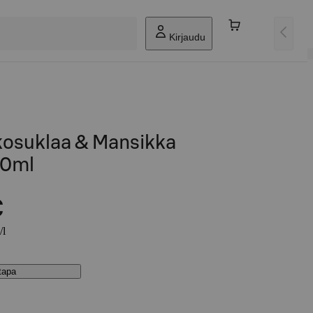
Kirjaudu
osuklaa & Mansikka
00ml
€
/l
stapa