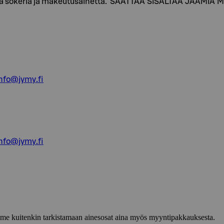
ältää sokeria ja makeutusainetta. SAATTAA SISÄLTÄÄ JÄÄMIÄ
nfo@jymy.fi
nfo@jymy.fi
lemme kuitenkin tarkistamaan ainesosat aina myös myyntipakkauksesta.