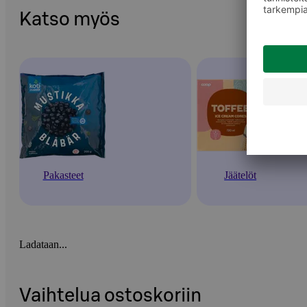
Katso myös
Pakasteet
Jäätelöt
Ladataan...
Vaihtelua ostoskoriin