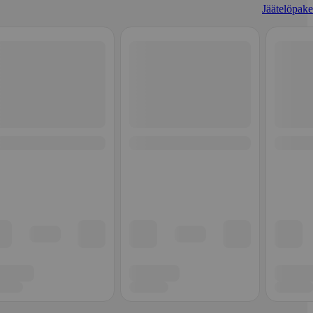
Jäätelöpaket