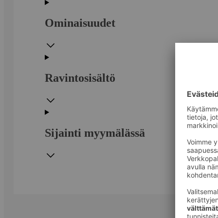
Ominaisuudet
Ravintosisältö
Sijainti myymälässä