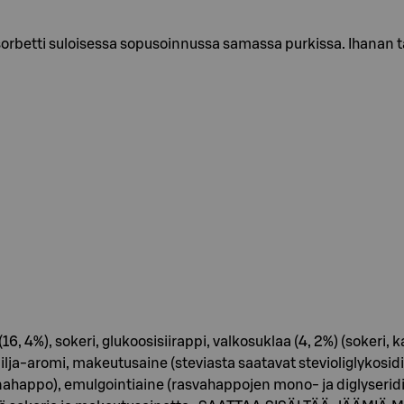
rbetti suloisessa sopusoinnussa samassa purkissa. Ihanan täyt
 4%), sokeri, glukoosisiirappi, valkosuklaa (4, 2%) (sokeri, 
lja-aromi, makeutusaine (steviasta saatavat stevioliglykosidi
appo), emulgointiaine (rasvahappojen mono- ja diglyseridit),