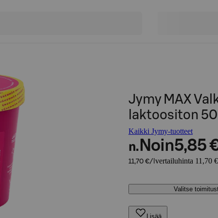
Jymy MAX Valk
laktoositon 5
Kaikki Jymy-tuotteet
Noin
5,85 
n.
vertailuhinta 11,70 €
11,70 €/l
Valitse toimitu
Lisää