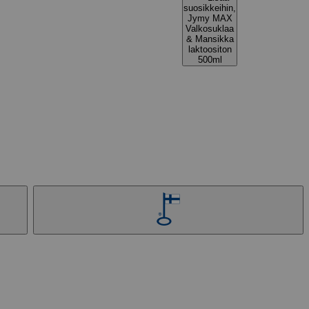
suosikkeihin,
Jymy MAX
Valkosuklaa
& Mansikka
laktoositon
500ml