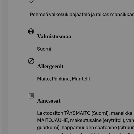
Pehmeä valkosuklaajäätelö ja raikas mansikkaso
Valmistusmaa
Suomi
Allergeenit
Maito, Pähkinä, Mantelit
Ainesosat
Laktoositon TÄYSMAITO (Suomi), mansikka (16,
MAITOJAUHE, makeutusaine (erytritoli), vani
guarkumi), happamuuden säätöaine (sitruunah