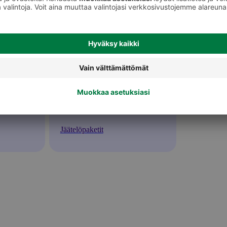
Jäätelöpaketit