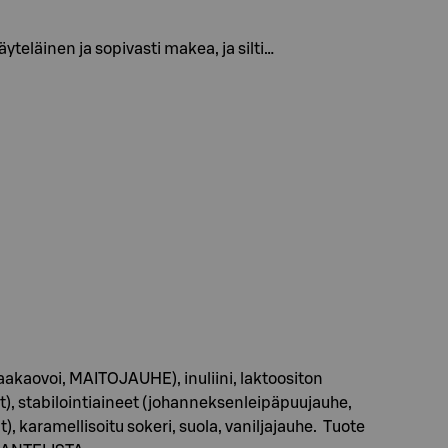
eläinen ja sopivasti makea, ja silti…
kaakaovoi, MAITOJAUHE), inuliini, laktoositon
t), stabilointiaineet (johanneksenleipäpuujauhe,
 karamellisoitu sokeri, suola, vaniljajauhe. Tuote