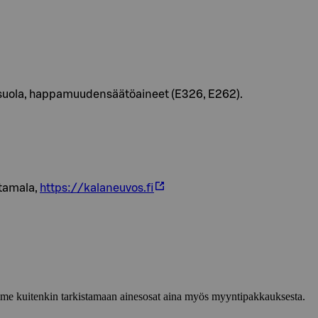
 suola, happamuudensäätöaineet (E326, E262).
tamala,
https://kalaneuvos.fi
lemme kuitenkin tarkistamaan ainesosat aina myös myyntipakkauksesta.