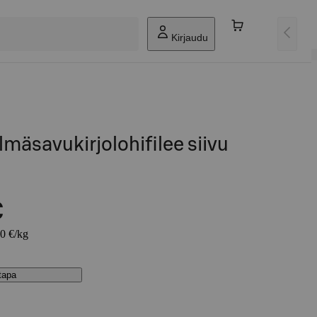
Kirjaudu
mäsavukirjolohifilee siivu
€
60 €/kg
stapa