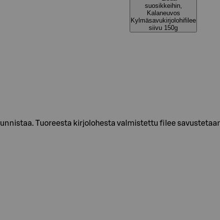
suosikkeihin,
Kalaneuvos
Kylmäsavukirjolohifilee
siivu 150g
nnistaa. Tuoreesta kirjolohesta valmistettu filee savustetaa