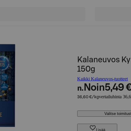
Kalaneuvos Kyl
150g
Kaikki Kalaneuvos-tuotteet
Noin
5,49 
n.
vertailuhinta 36,
36,60 €/kg
Valitse toimitu
Lisää