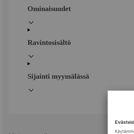
Ominaisuudet
Ravintosisältö
Sijainti myymälässä