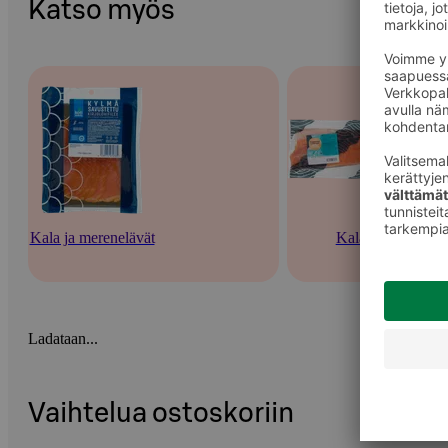
Katso myös
Kala ja merenelävät
Kala
Ladataan...
Vaihtelua ostoskoriin