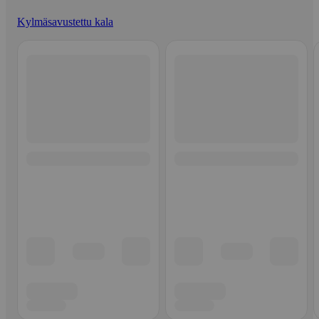
Kylmäsavustettu kala
Ohita listaus