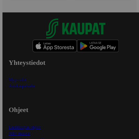
Yhteystiedot
Myymälät
Asiakaspalvelu
Ohjeet
Ensitilaajan ohjeet
Näin maksat