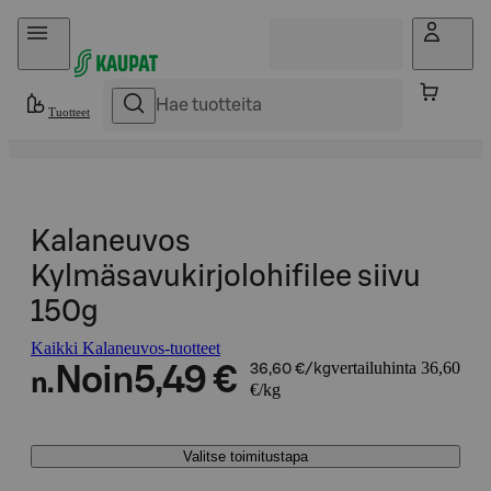
Hyppää sisältöön
Tuotteet
Kalaneuvos
Kylmäsavukirjolohifilee siivu
150g
Kaikki Kalaneuvos-tuotteet
vertailuhinta 36,60
Noin
5,49 €
36,60 €/kg
n.
€/kg
Valitse toimitustapa