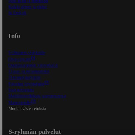
Näin tilaat ja muokkaat
Kaikki ohjeet ja vinkit
In English
Info
S-Business yrityksille
Oiva-raportit
Osuuskauppojen yhteystiedot
Tilaus- ja toimitusehdot
Tietosuojakäytäntö
Palvelun käyttöehdot
Saavutettavuus
Mobiilisovelluksen saavutettavuus
Mainostajalle
Muuta evästeasetuksia
S-ryhmän palvelut