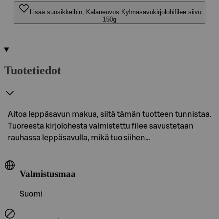
Lisää suosikkeihin, Kalaneuvos Kylmäsavukirjolohifilee siivu
150g
Tuotetiedot
Aitoa leppäsavun makua, siitä tämän tuotteen tunnistaa.
Tuoreesta kirjolohesta valmistettu filee savustetaan
rauhassa leppäsavulla, mikä tuo siihen…
Valmistusmaa
Suomi