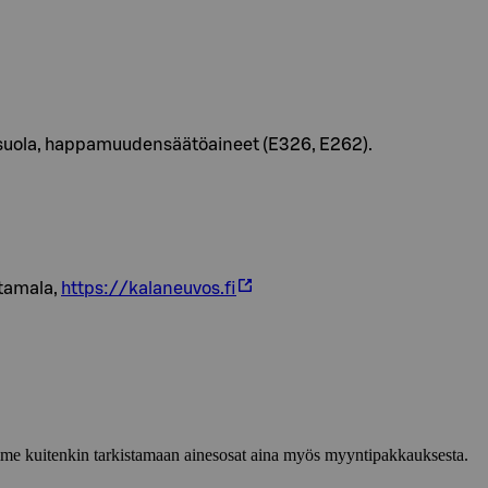
 suola, happamuudensäätöaineet (E326, E262).
tamala,
https://kalaneuvos.fi
lemme kuitenkin tarkistamaan ainesosat aina myös myyntipakkauksesta.