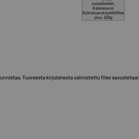
suosikkeihin,
Kalaneuvos
Kylmäsavukirjolohifilee
siivu 150g
nnistaa. Tuoreesta kirjolohesta valmistettu filee savustetaa