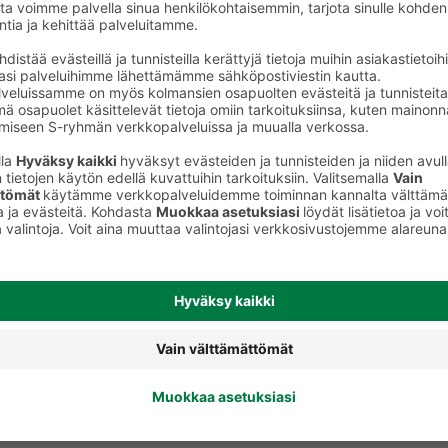
Kylmäsavustettu kala