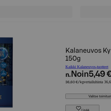
Kalaneuvos Kyl
150g
Kaikki Kalaneuvos-tuotteet
Noin
5,49 
n.
vertailuhinta 36,
36,60 €/kg
Valitse toimitu
Lisää