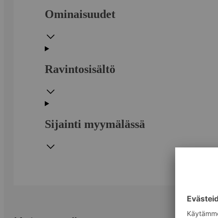
Ominaisuudet
Ravintosisältö
Sijainti myymälässä