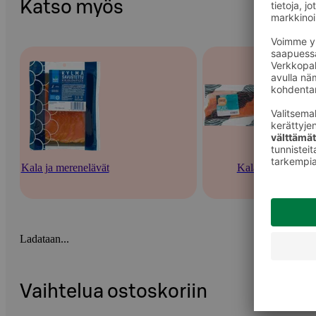
Katso myös
Kala ja merenelävät
Kala
Ladataan...
Vaihtelua ostoskoriin