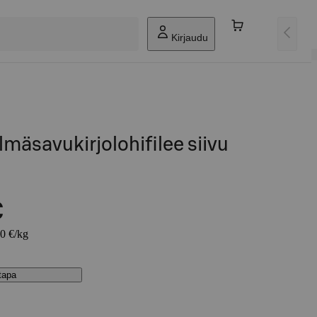
Kirjaudu
mäsavukirjolohifilee siivu
€
60 €/kg
stapa