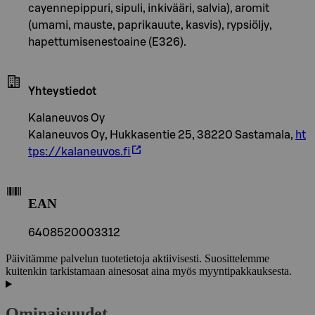
cayennepippuri, sipuli, inkivääri, salvia), aromit
(umami, mauste, paprikauute, kasvis), rypsiöljy,
hapettumisenestoaine (E326).
Yhteystiedot
Kalaneuvos Oy
Kalaneuvos Oy, Hukkasentie 25, 38220 Sastamala,
ht
tps://kalaneuvos.fi
EAN
6408520003312
Päivitämme palvelun tuotetietoja aktiivisesti. Suosittelemme
kuitenkin tarkistamaan ainesosat aina myös myyntipakkauksesta.
Ominaisuudet