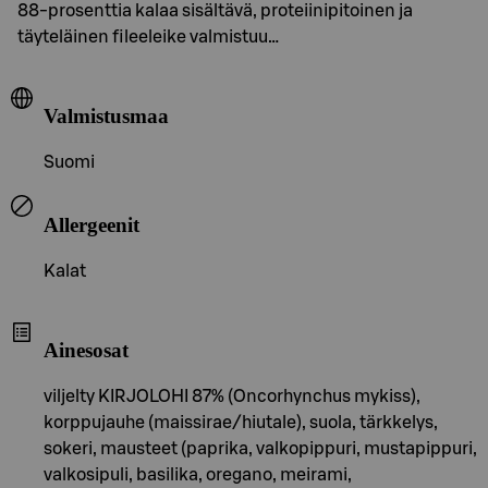
88-prosenttia kalaa sisältävä, proteiinipitoinen ja
täyteläinen fileeleike valmistuu…
Valmistusmaa
Suomi
Allergeenit
Kalat
Ainesosat
viljelty KIRJOLOHI 87% (Oncorhynchus mykiss),
korppujauhe (maissirae/hiutale), suola, tärkkelys,
sokeri, mausteet (paprika, valkopippuri, mustapippuri,
valkosipuli, basilika, oregano, meirami,