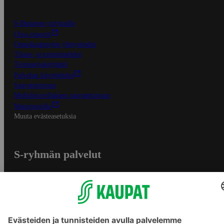
S-Business yrityksille
Oiva-raportit
Osuuskauppojen yhteystiedot
Tilaus- ja toimitusehdot
Tietosuojakäytäntö
Palvelun käyttöehdot
Saavutettavuus
Mobiilisovelluksen saavutettavuus
Mainostajalle
Muuta evästeasetuksia
S-ryhmän palvelut
S-ryhmä
Asiakasomistajuus
Yhteishyvä Ruoka -sovellus
S-ostoslista -sovellus