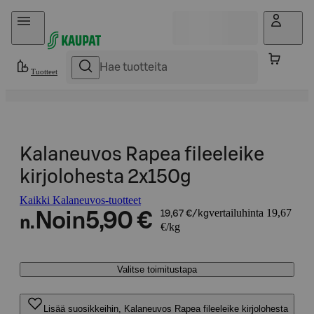
Hyppää sisältöön
Tuotteet
Kalaneuvos Rapea fileeleike
kirjolohesta 2x150g
Kaikki Kalaneuvos-tuotteet
vertailuhinta 19,67
Noin
5,90 €
19,67 €/kg
n.
€/kg
Valitse toimitustapa
Lisää suosikkeihin, Kalaneuvos Rapea fileeleike kirjolohesta