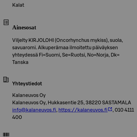
Kalat
Ainesosat
Viljelty KIRJOLOHI (Oncorhynchus mykiss), suola,
savuaromi. Alkuperämaa ilmoitettu päiväyksen
yhteydessä Fi=Suomi, Se=Ruotsi, No=Norja, Dk=
Tanska
Yhteystiedot
Kalaneuvos Oy
Kalaneuvos Oy, Hukkasentie 25, 38220 SASTAMALA
info@kalaneuvos.fi
,
https://kalaneuvos.fi
, 010 4111
400