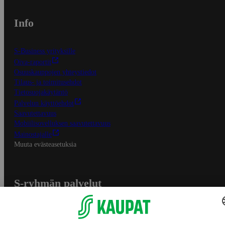
Info
S-Business yrityksille
Oiva-raportit
Osuuskauppojen yhteystiedot
Tilaus- ja toimitusehdot
Tietosuojakäytäntö
Palvelun käyttöehdot
Saavutettavuus
Mobiilisovelluksen saavutettavuus
Mainostajalle
Muuta evästeasetuksia
S-ryhmän palvelut
S-ryhmä
Asiakasomistajuus