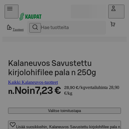
Hyppää sisältöön
Tuotteet
Kalaneuvos Savustettu
kirjolohifilee pala n 250g
Kaikki Kalaneuvos-tuotteet
vertailuhinta 28,90
Noin
7,23 €
28,90 €/kg
n.
€/kg
Valitse toimitustapa
Lisää suosikkeihin, Kalaneuvos Savustettu kirjolohifilee pala n