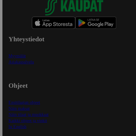
Yhteystiedot
Myymälät
Asiakaspalvelu
Ohjeet
Ensitilaajan ohjeet
Näin maksat
Näin tilaat ja muokkaat
Kaikki ohjeet ja vinkit
In English