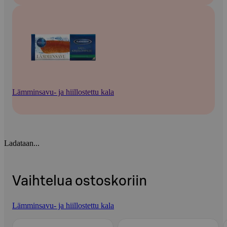
Lämminsavu- ja hiillostettu kala
Ladataan...
Vaihtelua ostoskoriin
Lämminsavu- ja hiillostettu kala
Ohita listaus