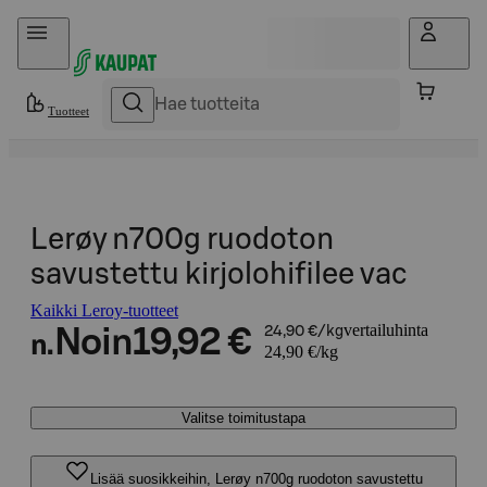
Hyppää sisältöön
Tuotteet
Lerøy n700g ruodoton
savustettu kirjolohifilee vac
Kaikki Leroy-tuotteet
vertailuhinta
Noin
19,92 €
24,90 €/kg
n.
24,90 €/kg
Valitse toimitustapa
Lisää suosikkeihin, Lerøy n700g ruodoton savustettu