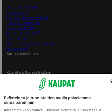
S-Business yrityksille
Oiva-raportit
Osuuskauppojen yhteystiedot
Tilaus- ja toimitusehdot
Tietosuojakäytäntö
Palvelun käyttöehdot
Saavutettavuus
Mobiilisovelluksen saavutettavuus
Mainostajalle
Muuta evästeasetuksia
S-ryhmän palvelut
S-ryhmä
Asiakasomistajuus
Yhteishyvä Ruoka -sovellus
S-ostoslista -sovellus
Prisma.fi