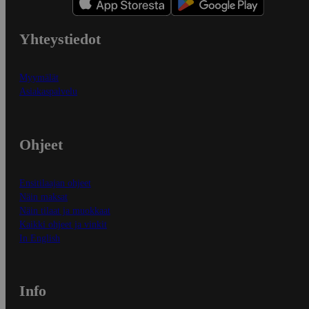
Yhteystiedot
Myymälät
Asiakaspalvelu
Ohjeet
Ensitilaajan ohjeet
Näin maksat
Näin tilaat ja muokkaat
Kaikki ohjeet ja vinkit
In English
Info