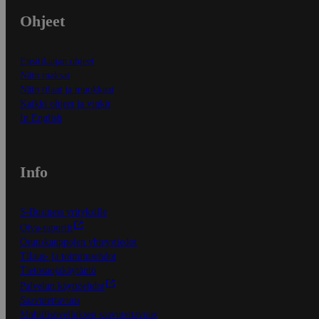
Ohjeet
Ensitilaajan ohjeet
Näin maksat
Näin tilaat ja muokkaat
Kaikki ohjeet ja vinkit
In English
Info
S-Business yrityksille
Oiva-raportit
Osuuskauppojen yhteystiedot
Tilaus- ja toimitusehdot
Tietosuojakäytäntö
Palvelun käyttöehdot
Saavutettavuus
Mobiilisovelluksen saavutettavuus