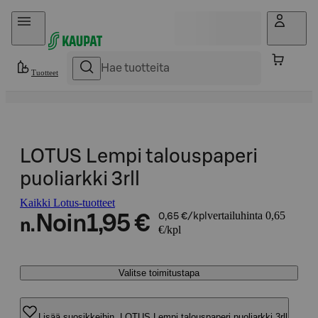
Hyppää sisältöön
Tuotteet
LOTUS Lempi talouspaperi
puoliarkki 3rll
Kaikki Lotus-tuotteet
vertailuhinta 0,65
Noin
1,95 €
0,65 €/kpl
n.
€/kpl
Valitse toimitustapa
Lisää suosikkeihin, LOTUS Lempi talouspaperi puoliarkki 3rll