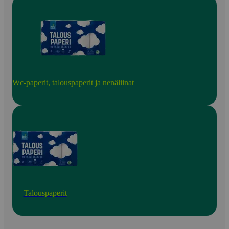
Wc-paperit, talouspaperit ja nenäliinat
Talouspaperit