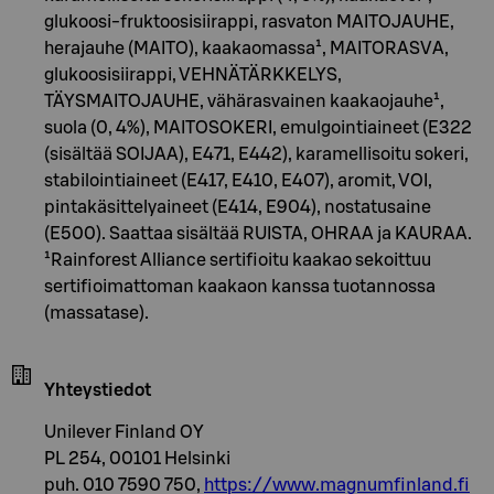
glukoosi-fruktoosisiirappi, rasvaton MAITOJAUHE,
herajauhe (MAITO), kaakaomassa¹, MAITORASVA,
glukoosisiirappi, VEHNÄTÄRKKELYS,
TÄYSMAITOJAUHE, vähärasvainen kaakaojauhe¹,
suola (0, 4%), MAITOSOKERI, emulgointiaineet (E322
(sisältää SOIJAA), E471, E442), karamellisoitu sokeri,
stabilointiaineet (E417, E410, E407), aromit, VOI,
pintakäsittelyaineet (E414, E904), nostatusaine
(E500). Saattaa sisältää RUISTA, OHRAA ja KAURAA.
¹Rainforest Alliance sertifioitu kaakao sekoittuu
sertifioimattoman kaakaon kanssa tuotannossa
(massatase).
Yhteystiedot
Unilever Finland OY
PL 254, 00101 Helsinki
puh. 010 7590 750,
https://www.magnumfinland.fi