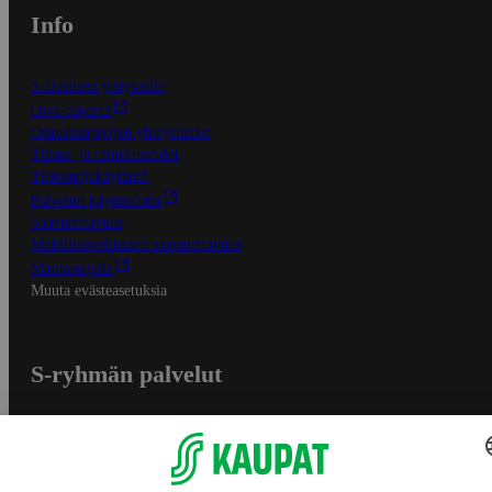
Info
S-Business yrityksille
Oiva-raportit
Osuuskauppojen yhteystiedot
Tilaus- ja toimitusehdot
Tietosuojakäytäntö
Palvelun käyttöehdot
Saavutettavuus
Mobiilisovelluksen saavutettavuus
Mainostajalle
Muuta evästeasetuksia
S-ryhmän palvelut
S-ryhmä
Asiakasomistajuus
Yhteishyvä Ruoka -sovellus