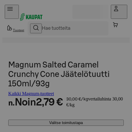
Hyppää sisältöön
Tuotteet
Magnum Salted Caramel
Crunchy Cone Jäätelötuutti
150ml/93g
Kaikki Magnum-tuotteet
vertailuhinta 30,00
Noin
2,79 €
30,00 €/kg
n.
€/kg
Valitse toimitustapa