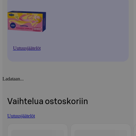
Uutuusjäätelöt
Ladataan...
Vaihtelua ostoskoriin
Uutuusjäätelöt
Ohita listaus