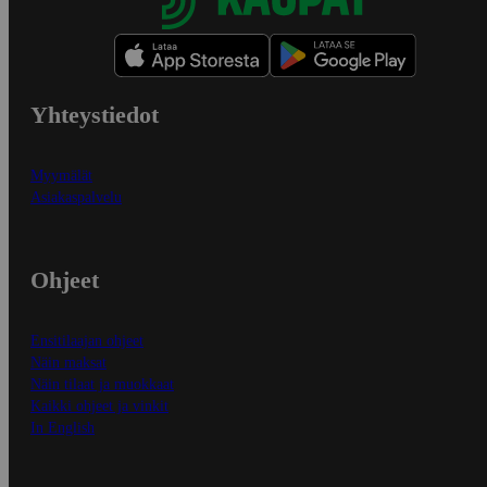
Yhteystiedot
Myymälät
Asiakaspalvelu
Ohjeet
Ensitilaajan ohjeet
Näin maksat
Näin tilaat ja muokkaat
Kaikki ohjeet ja vinkit
In English