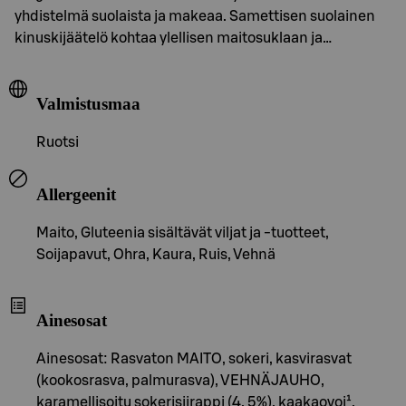
yhdistelmä suolaista ja makeaa. Samettisen suolainen
kinuskijäätelö kohtaa ylellisen maitosuklaan ja…
Valmistusmaa
Ruotsi
Allergeenit
Maito, Gluteenia sisältävät viljat ja -tuotteet,
Soijapavut, Ohra, Kaura, Ruis, Vehnä
Ainesosat
Ainesosat: Rasvaton MAITO, sokeri, kasvirasvat
(kookosrasva, palmurasva), VEHNÄJAUHO,
karamellisoitu sokerisiirappi (4, 5%), kaakaovoi¹,