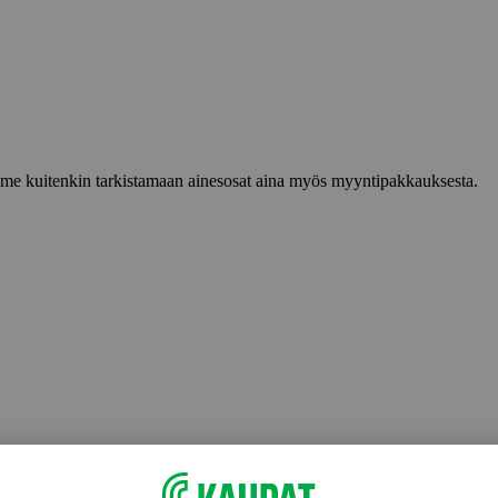
lemme kuitenkin tarkistamaan ainesosat aina myös myyntipakkauksesta.