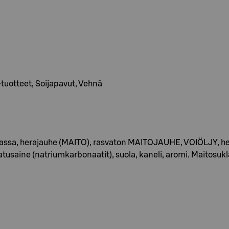
 -tuotteet, Soijapavut, Vehnä
a, herajauhe (MAITO), rasvaton MAITOJAUHE, VOIÖLJY, herat
tatusaine (natriumkarbonaatit), suola, kaneli, aromi. Maito