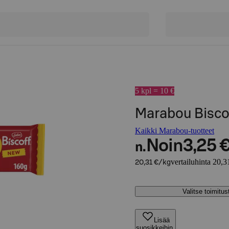
5 kpl = 10 €
Marabou Biscof
Kaikki Marabou-tuotteet
Noin
3,25 
n.
vertailuhinta 20,3
20,31 €/kg
Valitse toimitu
Lisää
suosikkeihin,