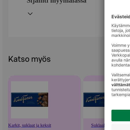
Sijainti myymälässä
Katso myös
Karkit, suklaat ja keksit
Suklaalevyt