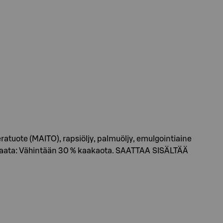
uote (MAITO), rapsiöljy, palmuöljy, emulgointiaine
suklaata: Vähintään 30 % kaakaota. SAATTAA SISÄLTÄÄ