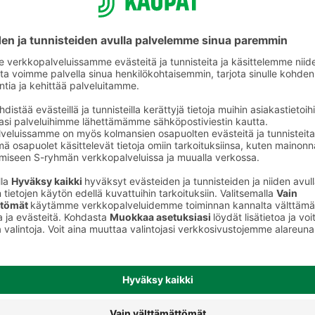
Maitosuklaalevyt