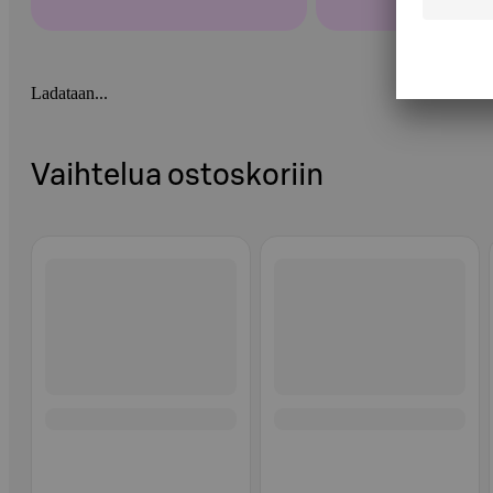
Ladataan...
Vaihtelua ostoskoriin
Ohita listaus