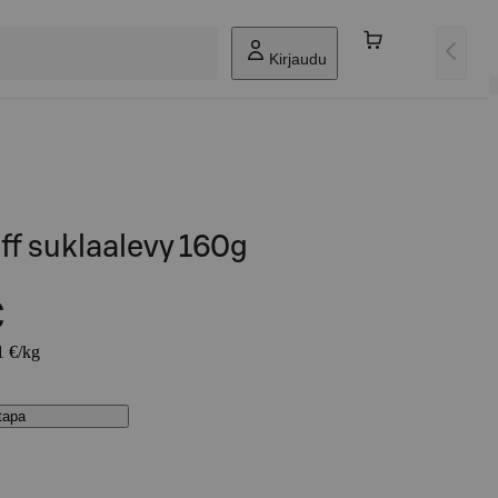
Kirjaudu
f suklaalevy 160g
€
1 €/kg
stapa