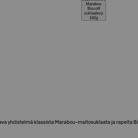
Marabou
Biscoff
suklaalevy
160g
ava yhdistelmä klassista Marabou-maitosuklaata ja rapeita B