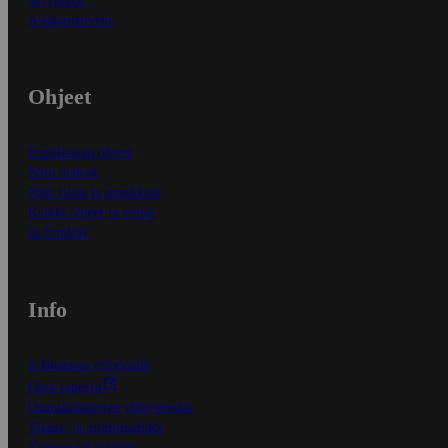
Myymälät
Asiakaspalvelu
Ohjeet
Ensitilaajan ohjeet
Näin maksat
Näin tilaat ja muokkaat
Kaikki ohjeet ja vinkit
In English
Info
S-Business yrityksille
Oiva-raportit
Osuuskauppojen yhteystiedot
Tilaus- ja toimitusehdot
Tietosuojakäytäntö