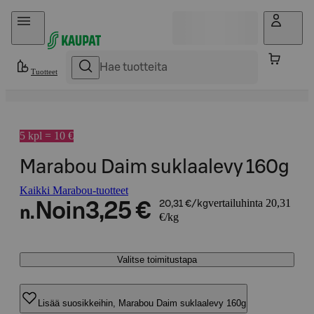
Hyppää sisältöön
Tuotteet
5 kpl = 10 €
Marabou Daim suklaalevy 160g
Kaikki Marabou-tuotteet
vertailuhinta 20,31
Noin
3,25 €
20,31 €/kg
n.
€/kg
Valitse toimitustapa
Lisää suosikkeihin, Marabou Daim suklaalevy 160g