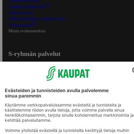
Palvelun käyttöehdot
Saavutettavuus
Mobiilisovelluksen saavutettavuus
Mainostajalle
Muuta evästeasetuksia
S-ryhmän palvelut
S-ryhmä
Asiakasomistajuus
Yhteishyvä Ruoka -sovellus
S-ostoslista -sovellus
Prisma.fi
Sokos.fi
S-Pankki
Yhteishyvä
Sokos Hotels
Raflaamo