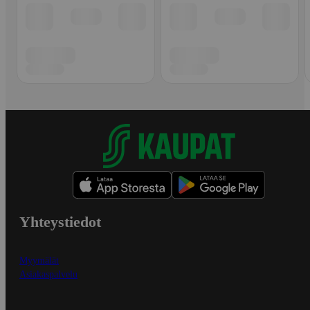
Yhteystiedot
Myymälät
Asiakaspalvelu