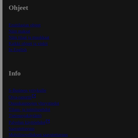
Ohjeet
Ensitilaajan ohjeet
Näin maksat
Näin tilaat ja muokkaat
Kaikki ohjeet ja vinkit
In English
Info
S-Business yrityksille
Oiva-raportit
Osuuskauppojen yhteystiedot
Tilaus- ja toimitusehdot
Tietosuojakäytäntö
Palvelun käyttöehdot
Saavutettavuus
Mobiilisovelluksen saavutettavuus