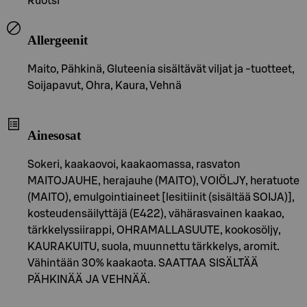
Ruotsi
Allergeenit
Maito, Pähkinä, Gluteenia sisältävät viljat ja -tuotteet,
Soijapavut, Ohra, Kaura, Vehnä
Ainesosat
Sokeri, kaakaovoi, kaakaomassa, rasvaton
MAITOJAUHE, herajauhe (MAITO), VOIÖLJY, heratuote
(MAITO), emulgointiaineet [lesitiinit (sisältää SOIJA)],
kosteudensäilyttäjä (E422), vähärasvainen kaakao,
tärkkelyssiirappi, OHRAMALLASUUTE, kookosöljy,
KAURAKUITU, suola, muunnettu tärkkelys, aromit.
Vähintään 30% kaakaota. SAATTAA SISÄLTÄÄ
PÄHKINÄÄ JA VEHNÄÄ.