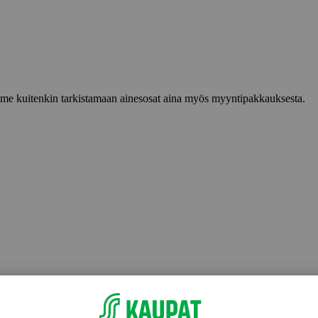
lemme kuitenkin tarkistamaan ainesosat aina myös myyntipakkauksesta.