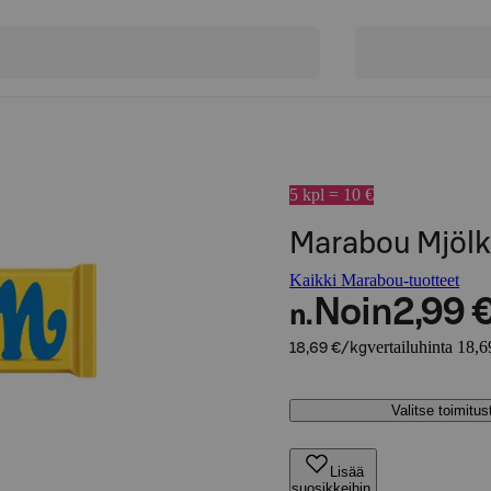
5 kpl = 10 €
Marabou Mjölk
Kaikki Marabou-tuotteet
Noin
2,99 
n.
vertailuhinta 18,6
18,69 €/kg
Valitse toimitu
Lisää
suosikkeihin,