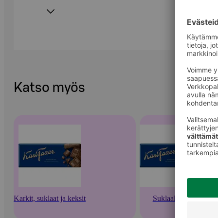
Katso myös
Karkit, suklaat ja keksit
Suklaalevyt