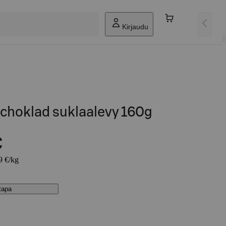
Kirjaudu
choklad suklaalevy 160g
€
9 €/kg
stapa