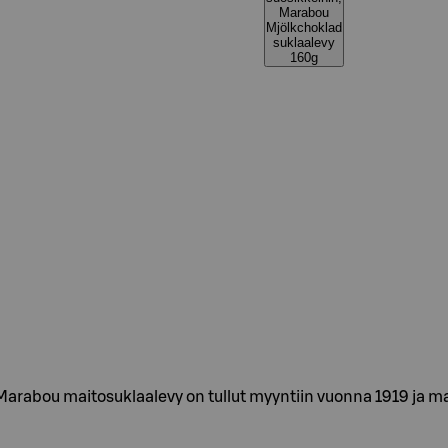
Marabou
Mjölkchoklad
suklaalevy
160g
rabou maitosuklaalevy on tullut myyntiin vuonna 1919 ja maistu