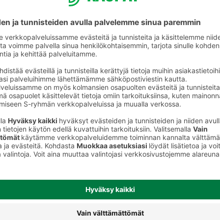
Maitosuklaalevyt