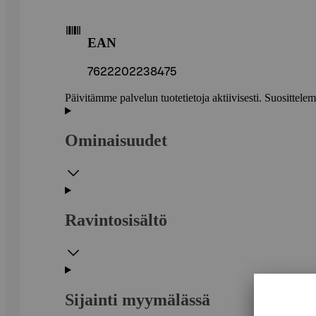
EAN
7622202238475
Päivitämme palvelun tuotetietoja aktiivisesti. Suositte
Ominaisuudet
Ravintosisältö
Sijainti myymälässä