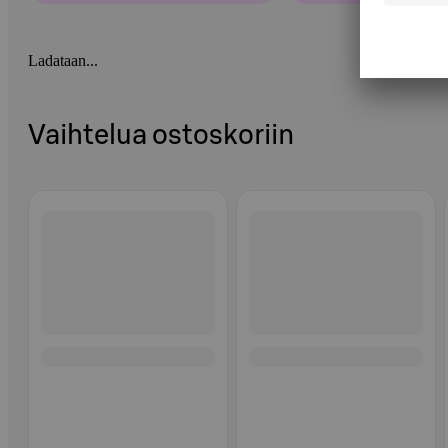
Ladataan...
Vaihtelua ostoskoriin
Ohita listaus