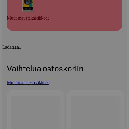
Muut maustekastikkeet
Ladataan...
Vaihtelua ostoskoriin
Muut maustekastikkeet
Ohita listaus