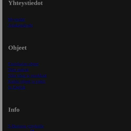
Yhteystiedot
Myymälät
Asiakaspalvelu
Ohjeet
Ensitilaajan ohjeet
Näin maksat
Näin tilaat ja muokkaat
Kaikki ohjeet ja vinkit
In English
Info
S-Business yrityksille