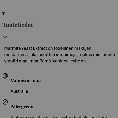
Tuotetiedot
Marmite Yeast Extract on todellinen makujen
mestariteos, joka herättää intohimoja ja jakaa mielipiteitä
ympäri maailmaa. Tämä ikoninen levite on…
Valmistusmaa
Australia
Allergeenit
Gluteenia sisältävät viljat ja -tuotteet, Selleri, Ohra,