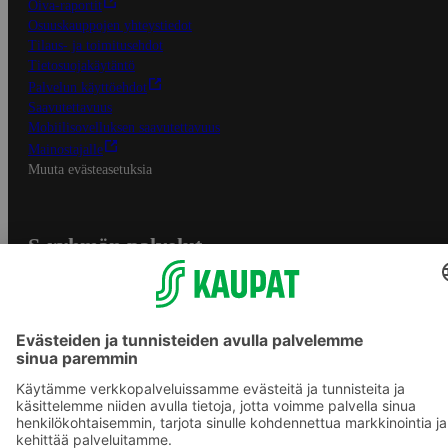
Oiva-raportit
Osuuskauppojen yhteystiedot
Tilaus- ja toimitusehdot
Tietosuojakäytäntö
Palvelun käyttöehdot
Saavutettavuus
Mobiilisovelluksen saavutettavuus
Mainostajalle
Muuta evästeasetuksia
S-ryhmän palvelut
S-ryhmä
Asiakasomistajuus
Yhteishyvä Ruoka -sovellus
S-ostoslista -sovellus
Prisma.fi
Sokos.fi
S-Pankki