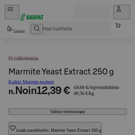
Hyppää sisältöön
Tuotteet
Ei valikoimassa
Marmite Yeast Extract 250 g
Kaikki Marmite-tuotteet
vertailuhinta
Noin
12,39 €
49,56 €/kg
n.
49,56 €/kg
Valitse toimitustapa
Lisää suosikkeihin, Marmite Yeast Extract 250 g