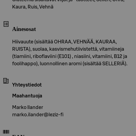
Kaura, Ruis, Vehnä
Ainesosat
Hiivauute (sisältää OHRAA, VEHNÄÄ, KAURAA,
RUISTA), suolaa, kasvismehutiivistettä, vitamiineja
(tiamiini, riboflaviini (E101) , niasiini, vitamiini, B12 ja
foolihappo), luonnollinen aromi (sisältää SELLERIÄ).
Yhteystiedot
Maahantuoja
Marko Ilander
marko.ilander@leziz-fi