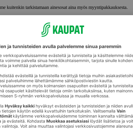
lemme kuitenkin tarkistamaan ainesosat aina myös myyntipakkauksesta.