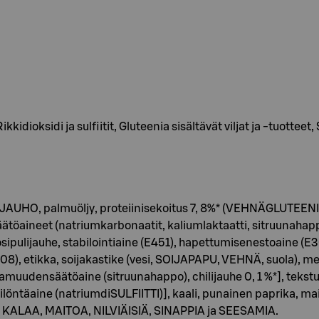
idioksidi ja sulfiitit, Gluteenia sisältävät viljat ja -tuotteet, 
UHO, palmuöljy, proteiinisekoitus 7, 8%* (VEHNÄGLUTEENI, h
öaineet (natriumkarbonaatit, kaliumlaktaatti, sitruunahapp
sipulijauhe, stabilointiaine (E451), hapettumisenestoaine (E3
8), etikka, soijakastike (vesi, SOIJAPAPU, VEHNÄ, suola), mela
amuudensäätöaine (sitruunahappo), chilijauhe 0, 1 %*], tekstur
öntäaine (natriumdiSULFIITTI)], kaali, punainen paprika, mais
Ä, KALAA, MAITOA, NILVIÄISIÄ, SINAPPIA ja SEESAMIA.