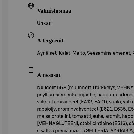
Valmistusmaa
Unkari
Allergeenit
Äyriäiset, Kalat, Maito, Seesaminsiemenet, Rikk
Ainesosat
Nuudelit 56% [muunnettu tärkkelys, VEHNÄJA
psylliumsiemenkuorijauhe, happamuudensäät
sakeuttamisaineet (E412, E401), suola, valko
rapsiöljy, arominvahventeet (E621, E635, E50
maissiproteiini, tomaattijauhe, aromit, happ
[VEHNÄGLUTEENI, stabilointiaine (E516), säil
sisältää pieniä määriä SELLERIÄ, ÄYRIÄISI