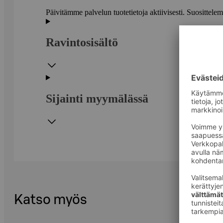
Päivitämme palvelun tuotetietoja aktiivisesti. Suositte
Ravintosisältö
Sijainti myymälässä
Katso myös