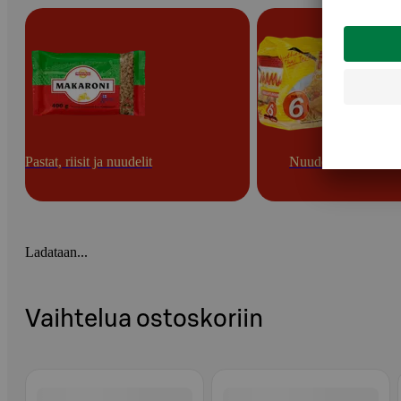
Pastat, riisit ja nuudelit
Nuudelit
Ladataan...
Vaihtelua ostoskoriin
Ohita listaus