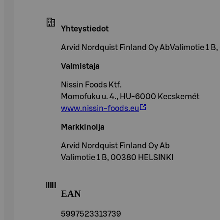
Yhteystiedot
Arvid Nordquist Finland Oy AbValimotie 1 
Valmistaja
Nissin Foods Ktf.
Momofuku u. 4., HU-6000 Kecskemét
www.nissin-foods.eu
Markkinoija
Arvid Nordquist Finland Oy Ab
Valimotie 1 B, 00380 HELSINKI
EAN
5997523313739