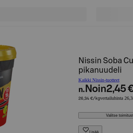
Nissin Soba Cu
pikanuudeli
Kaikki Nissin-tuotteet
Noin
2,45 
n.
vertailuhinta 26,
26,34 €/kg
Valitse toimitu
Lisää