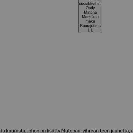
suosikkeihin,
Oatly
Matcha
Mansikan
maku
Kaurajuoma
1 L
 kaurasta, johon on lisätty Matchaa, vihreän teen jauhetta, 