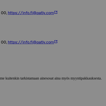
5 00,
https://info.fi@oatly.com
5 00,
https://info.fi@oatly.com
lemme kuitenkin tarkistamaan ainesosat aina myös myyntipakkauksesta.