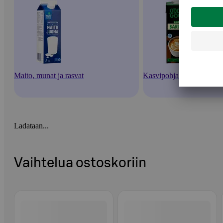
Maito, munat ja rasvat
Kasvipohjaiset juomat
Ladataan...
Vaihtelua ostoskoriin
Ohita listaus