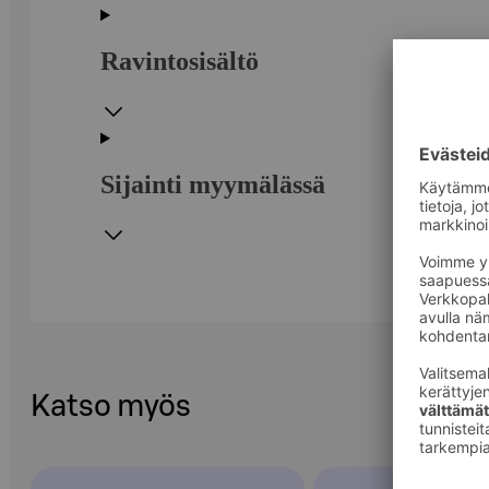
Ravintosisältö
Sijainti myymälässä
Katso myös