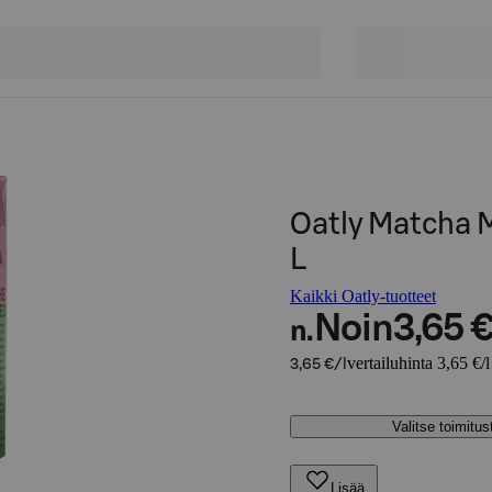
Oatly Matcha 
L
Kaikki Oatly-tuotteet
Noin
3,65 
n.
vertailuhinta 3,65 €/l
3,65 €/l
Valitse toimitu
Lisää