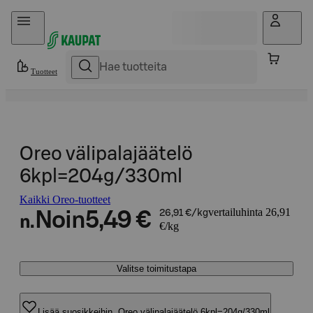
Hyppää sisältöön
Tuotteet
Oreo välipalajäätelö
6kpl=204g/330ml
Kaikki Oreo-tuotteet
vertailuhinta 26,91
Noin
5,49 €
26,91 €/kg
n.
€/kg
Valitse toimitustapa
Lisää suosikkeihin, Oreo välipalajäätelö 6kpl=204g/330ml