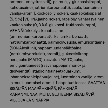
ammoniumhydroksidi)), palmuöljy, glukoosisiirappi,
kohotusaine (natriumkarbonaatti), suola, luontainen
vanilja-aromi], kookosöljy, sokeri, kaakaokeksipalat
(5, 5 %) [VEHNÄjauho, sokeri, rapsiöljy, vähärasvainen
kaakaojauhe (0, 3 %)1, glukoosi-fruktoosisiirappi,
VEHNÄtärkkelys, kohotusaine
(ammoniumkarbonaatti, kaliumkarbonaatti,
natriumkarbonaatti), palmuöljy, suola, emulgointiaine
(SOIJAlesitiini), happamuudensäätöaine
(natriumhydroksidi), aromit], glukoosisiirappi,
herajauhe (MAITO), rasvaton MAITOjauhe,
emulgointiaineet (rasvahappojen mono- ja
diglyseridit), stabilointiaineet (guarkumi,
johanneksenleipäpuujauhe), luontainen vanilja-aromi
ja muut luontaiset aromit. 1lopputuotteessa. SAATTAA
SISÄLTÄÄ MAAPÄHKINÄÄ, PÄHKINÄÄ,
KANANMUNAA, MUITA GLUTEENIA SISÄLTÄVIÄ
VILJOJA JA SINAPPIA.