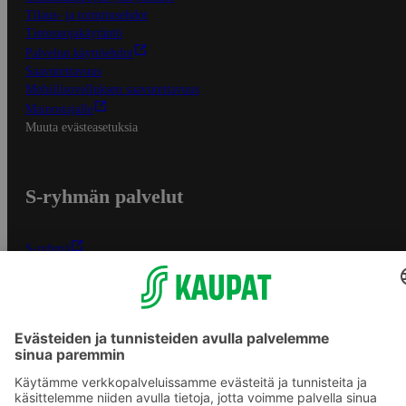
Tilaus- ja toimitusehdot
Tietosuojakäytäntö
Palvelun käyttöehdot
Saavutettavuus
Mobiilisovelluksen saavutettavuus
Mainostajalle
Muuta evästeasetuksia
S-ryhmän palvelut
S-ryhmä
Asiakasomistajuus
Yhteishyvä Ruoka -sovellus
S-ostoslista -sovellus
Prisma.fi
Sokos.fi
S-Pankki
Yhteishyvä