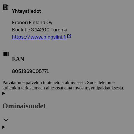
Yhteystiedot
Froneri Finland Oy
Koulutie 3 14200 Turenki
https://www.pingviini.fi
EAN
8051369005771
Päivitämme palvelun tuotetietoja aktiivisesti. Suosittelemme
kuitenkin tarkistamaan ainesosat aina myös myyntipakkauksesta.
Ominaisuudet