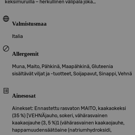
keksimuruilla – herkullinen välipala joka…
Valmistusmaa
Italia
Allergeenit
Muna, Maito, Pähkinä, Maapähkinä, Gluteenia
sisältävät viljat ja -tuotteet, Soijapavut, Sinappi, Vehnä
Ainesosat
Ainekset: Ennastettu rasvaton MAITO, kaakaokeksi
(35 %) [VEHNÄjauho, sokeri, vähärasvainen
kaakaojauhe (3, 5 %)1 (vähärasvainen kaakaojauhe,
happamuudensäätöaine (natriumhydroksidi,