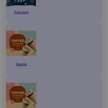
Pakasteet
Jäätelöt