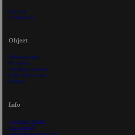
Myymälät
Asiakaspalvelu
Ohjeet
Ensitilaajan ohjeet
Näin maksat
Näin tilaat ja muokkaat
Kaikki ohjeet ja vinkit
In English
Info
S-Business yrityksille
Oiva-raportit
Osuuskauppojen yhteystiedot