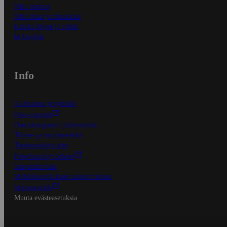
Näin maksat
Näin tilaat ja muokkaat
Kaikki ohjeet ja vinkit
In English
Info
S-Business yrityksille
Oiva-raportit
Osuuskauppojen yhteystiedot
Tilaus- ja toimitusehdot
Tietosuojakäytäntö
Palvelun käyttöehdot
Saavutettavuus
Mobiilisovelluksen saavutettavuus
Mainostajalle
Muuta evästeasetuksia