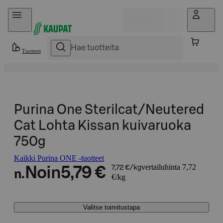
Hyppää sisältöön
Tuotteet
Purina One Sterilcat/Neutered
Cat Lohta Kissan kuivaruoka
750g
Kaikki Purina ONE -tuotteet
vertailuhinta 7,72
Noin
5,79 €
7,72 €/kg
n.
€/kg
Valitse toimitustapa