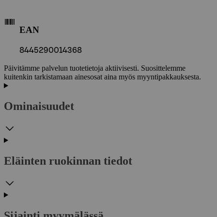
EAN
8445290014368
Päivitämme palvelun tuotetietoja aktiivisesti. Suosittelemme
kuitenkin tarkistamaan ainesosat aina myös myyntipakkauksesta.
Ominaisuudet
Eläinten ruokinnan tiedot
Sijainti myymälässä