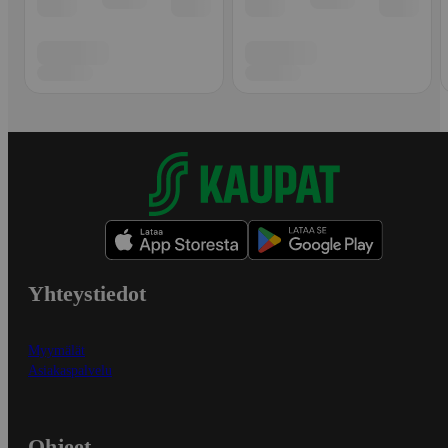
Yhteystiedot
Myymälät
Asiakaspalvelu
Ohjeet