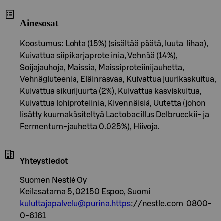
Ainesosat
Koostumus: Lohta (15%) (sisältää päätä, luuta, lihaa),
Kuivattua siipikarjaproteiinia, Vehnää (14%),
Soijajauhoja, Maissia, Maissiproteiinijauhetta,
Vehnägluteenia, Eläinrasvaa, Kuivattua juurikaskuitua,
Kuivattua sikurijuurta (2%), Kuivattua kasviskuitua,
Kuivattua lohiproteiinia, Kivennäisiä, Uutetta (johon
lisätty kuumakäsiteltyä Lactobacillus Delbrueckii- ja
Fermentum-jauhetta 0.025%), Hiivoja.
Yhteystiedot
Suomen Nestlé Oy
Keilasatama 5, 02150 Espoo, Suomi
kuluttajapalvelu@purina.https
://nestle.com, 0800-
0-6161