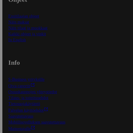
Ensitilaajan ohjeet
Näin maksat
Näin tilaat ja muokkaat
Kaikki ohjeet ja vinkit
In English
Info
S-Business yrityksille
Oiva-raportit
Osuuskauppojen yhteystiedot
Tilaus- ja toimitusehdot
Tietosuojakäytäntö
Palvelun käyttöehdot
Saavutettavuus
Mobiilisovelluksen saavutettavuus
Mainostajalle