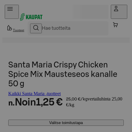
Hyppää sisältöön
Tuotteet
Santa Maria Crispy Chicken
Spice Mix Mausteseos kanalle
50 g
Kaikki Santa Maria -tuotteet
vertailuhinta 25,00
Noin
1,25 €
25,00 €/kg
n.
€/kg
Valitse toimitustapa