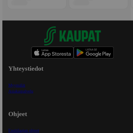
Yhteystiedot
Myymälät
Asiakaspalvelu
Ohjeet
Ensitilaajan ohjeet