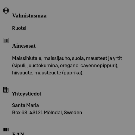
Valmistusmaa
Ruotsi
Ainesosat
Maissihiutale, maissijauho, suola, mausteet ja yrtit
(sipuli, juustokumina, oregano, cayennepippuri),
hiivauute, mausteuute (paprika).
Yhteystiedot
Santa Maria
Box 63, 43121 Mölndal, Sweden
EAN