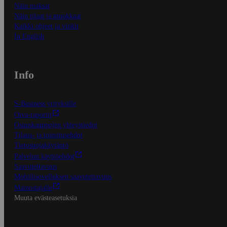
Näin maksat
Näin tilaat ja muokkaat
Kaikki ohjeet ja vinkit
In English
Info
S-Business yrityksille
Oiva-raportit
Osuuskauppojen yhteystiedot
Tilaus- ja toimitusehdot
Tietosuojakäytäntö
Palvelun käyttöehdot
Saavutettavuus
Mobiilisovelluksen saavutettavuus
Mainostajalle
Muuta evästeasetuksia