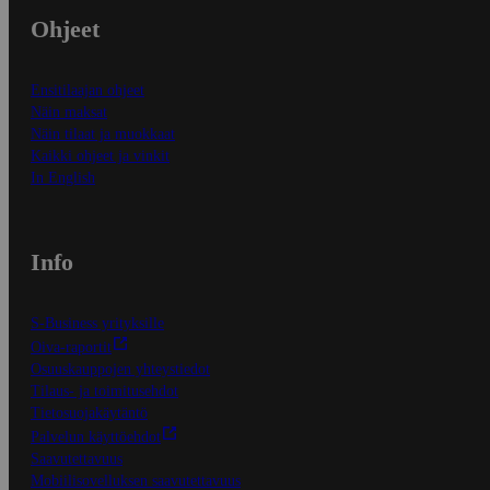
Ohjeet
Ensitilaajan ohjeet
Näin maksat
Näin tilaat ja muokkaat
Kaikki ohjeet ja vinkit
In English
Info
S-Business yrityksille
Oiva-raportit
Osuuskauppojen yhteystiedot
Tilaus- ja toimitusehdot
Tietosuojakäytäntö
Palvelun käyttöehdot
Saavutettavuus
Mobiilisovelluksen saavutettavuus