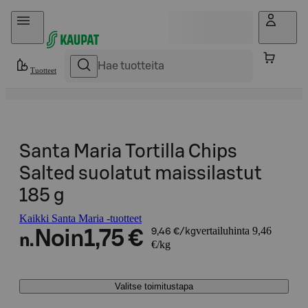
Hyppää sisältöön
Tuotteet
Santa Maria Tortilla Chips
Salted suolatut maissilastut
185 g
Kaikki Santa Maria -tuotteet
vertailuhinta 9,46
Noin
1,75 €
9,46 €/kg
n.
€/kg
Valitse toimitustapa