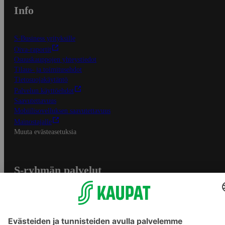
Info
S-Business yrityksille
Oiva-raportit
Osuuskauppojen yhteystiedot
Tilaus- ja toimitusehdot
Tietosuojakäytäntö
Palvelun käyttöehdot
Saavutettavuus
Mobiilisovelluksen saavutettavuus
Mainostajalle
Muuta evästeasetuksia
S-ryhmän palvelut
S-ryhmä
Asiakasomistajuus
Yhteishyvä Ruoka -sovellus