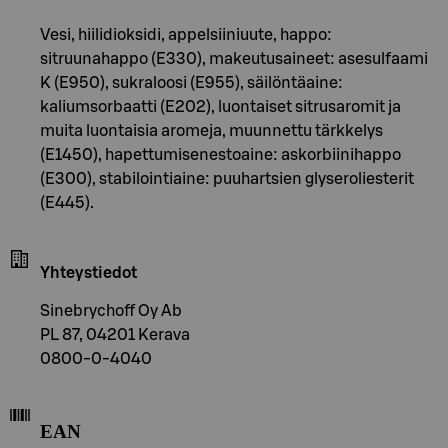
Vesi, hiilidioksidi, appelsiiniuute, happo:
sitruunahappo (E330), makeutusaineet: asesulfaami
K (E950), sukraloosi (E955), säilöntäaine:
kaliumsorbaatti (E202), luontaiset sitrusaromit ja
muita luontaisia aromeja, muunnettu tärkkelys
(E1450), hapettumisenestoaine: askorbiinihappo
(E300), stabilointiaine: puuhartsien glyseroliesterit
(E445).
Yhteystiedot
Sinebrychoff Oy Ab
PL 87, 04201 Kerava
0800-0-4040
EAN