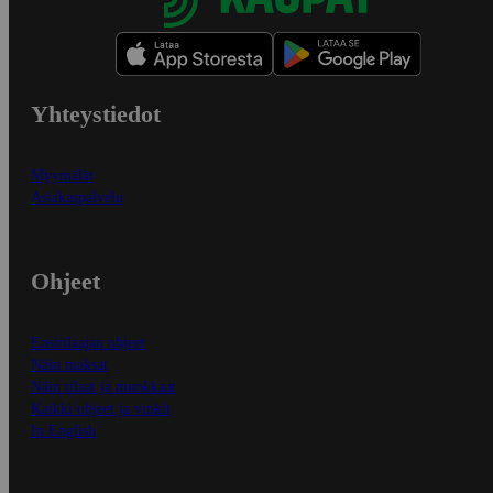
Yhteystiedot
Myymälät
Asiakaspalvelu
Ohjeet
Ensitilaajan ohjeet
Näin maksat
Näin tilaat ja muokkaat
Kaikki ohjeet ja vinkit
In English