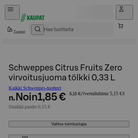
Hyppää sisältöön
Tuotteet
Schweppes Citrus Fruits Zero
virvoitusjuoma tölkki 0,33 L
Kaikki Schweppes-tuotteet
vertailuhinta 5,15 €/l
Noin
1,85 €
5,15 €/l
n.
Sisältää pantin 0,15 €
Valitse toimitustapa