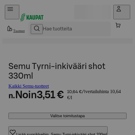
Hyppää sisältöön
Tuotteet
Semu Tyrni-inkivääri shot
330ml
Kaikki Semu-tuotteet
vertailuhinta 10,64
Noin
3,51 €
10,64 €/l
n.
€/l
Valitse toimitustapa
Lisää suosikkeihin, Semu Tyrni-inkivääri shot 330ml