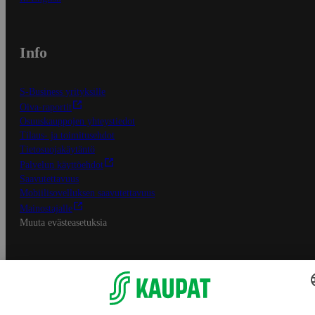
Info
S-Business yrityksille
Oiva-raportit
Osuuskauppojen yhteystiedot
Tilaus- ja toimitusehdot
Tietosuojakäytäntö
Palvelun käyttöehdot
Saavutettavuus
Mobiilisovelluksen saavutettavuus
Mainostajalle
Muuta evästeasetuksia
S-ryhmän palvelut