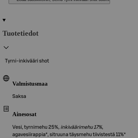
Tuotetiedot
Tyrni-inkivääri shot
Valmistusmaa
Saksa
Ainesosat
Vesi, tyrnimehu 25%
, inkiväärimehu 17%
,
agavesiirappia*, sitruuna täysmehu tiivistestä 11%*