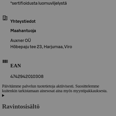
*sertifioidusta luomuviljelystä
Yhteystiedot
Maahantuoja
Auxner OÜ
Hõbepaju tee 23, Harjumaa, Viro
EAN
4742942010308
Päivitämme palvelun tuotetietoja aktiivisesti. Suosittelemme
kuitenkin tarkistamaan ainesosat aina myös myyntipakkauksesta.
Ravintosisältö