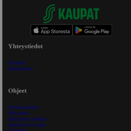
Yhteystiedot
Myymälät
Asiakaspalvelu
Ohjeet
Ensitilaajan ohjeet
Näin maksat
Näin tilaat ja muokkaat
Kaikki ohjeet ja vinkit
In English