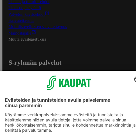
Tilaus- ja toimitusehdot
Tietosuojakäytäntö
Palvelun käyttöehdot
Saavutettavuus
Mobiilisovelluksen saavutettavuus
Mainostajalle
Muuta evästeasetuksia
S-ryhmän palvelut
S-ryhmä
Asiakasomistajuus
Yhteishyvä Ruoka -sovellus
S-ostoslista -sovellus
Prisma.fi
Sokos.fi
S-Pankki
Yhteishyvä
Sokos Hotels