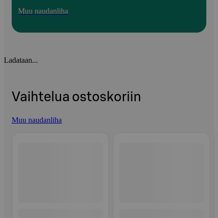
Muu naudanliha
Ladataan...
Vaihtelua ostoskoriin
Muu naudanliha
Ohita listaus