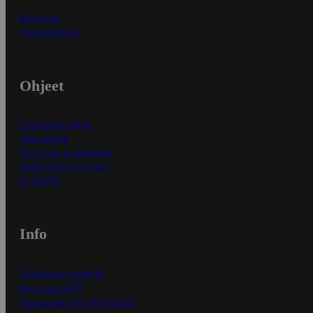
Myymälät
Asiakaspalvelu
Ohjeet
Ensitilaajan ohjeet
Näin maksat
Näin tilaat ja muokkaat
Kaikki ohjeet ja vinkit
In English
Info
S-Business yrityksille
Oiva-raportit
Osuuskauppojen yhteystiedot