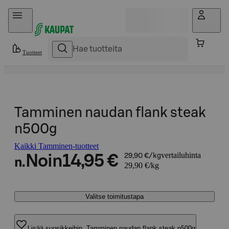
Hyppää sisältöön
Tuotteet
Tamminen naudan flank steak
n500g
Kaikki Tamminen-tuotteet
vertailuhinta
Noin
14,95 €
29,90 €/kg
n.
29,90 €/kg
Valitse toimitustapa
Lisää suosikkeihin, Tamminen naudan flank steak n500g