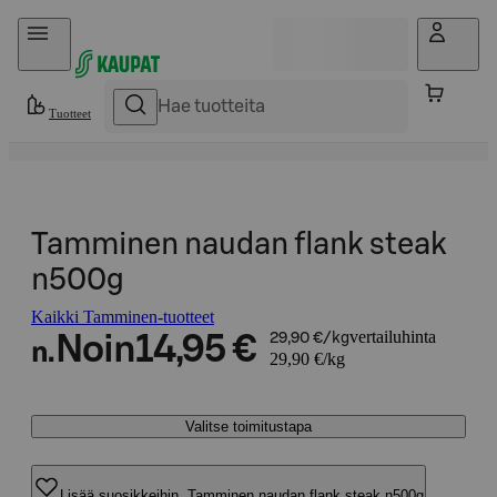
Hyppää sisältöön
Tuotteet
Tamminen naudan flank steak
n500g
Kaikki Tamminen-tuotteet
vertailuhinta
Noin
14,95 €
29,90 €/kg
n.
29,90 €/kg
Valitse toimitustapa
Lisää suosikkeihin, Tamminen naudan flank steak n500g