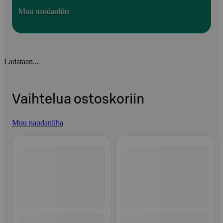
Muu naudanliha
Ladataan...
Vaihtelua ostoskoriin
Muu naudanliha
Ohita listaus