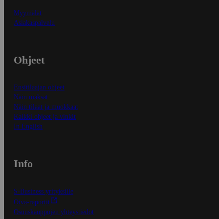
Myymälät
Asiakaspalvelu
Ohjeet
Ensitilaajan ohjeet
Näin maksat
Näin tilaat ja muokkaat
Kaikki ohjeet ja vinkit
In English
Info
S-Business yrityksille
Oiva-raportit
Osuuskauppojen yhteystiedot