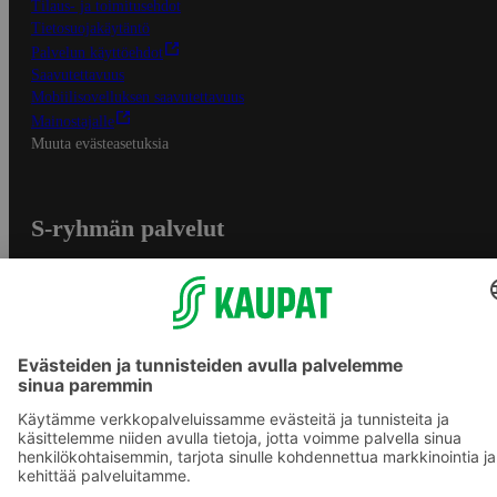
Tilaus- ja toimitusehdot
Tietosuojakäytäntö
Palvelun käyttöehdot
Saavutettavuus
Mobiilisovelluksen saavutettavuus
Mainostajalle
Muuta evästeasetuksia
S-ryhmän palvelut
S-ryhmä
Asiakasomistajuus
Yhteishyvä Ruoka -sovellus
S-ostoslista -sovellus
Prisma.fi
Sokos.fi
S-Pankki
Yhteishyvä
Sokos Hotels