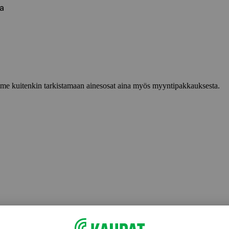
aa
lemme kuitenkin tarkistamaan ainesosat aina myös myyntipakkauksesta.