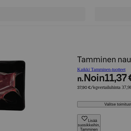
Tamminen naud
Kaikki Tamminen-tuotteet
Noin
11,37 
n.
vertailuhinta 37,9
37,90 €/kg
Valitse toimitu
Lisää
suosikkeihin,
Tamminen