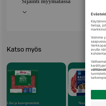
Sijainti myymälässä
Katso myös
Liha ja kasviproteiinit
Nauta