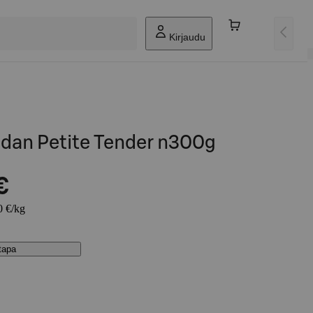
Kirjaudu
an Petite Tender n300g
€
0 €/kg
stapa