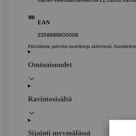
Itäinen Valkoisenlähteentie 21, 01260 Vant
EAN
2358686600006
Päivitämme palvelun tuotetietoja aktiivisesti. Suositte
Ominaisuudet
Ravintosisältö
Sijainti myymälässä