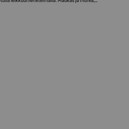
tulla leikkuumenetelmällä. Maukas ja murea,…