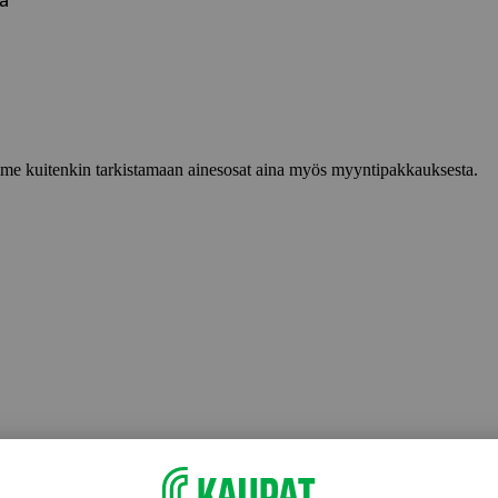
aa
lemme kuitenkin tarkistamaan ainesosat aina myös myyntipakkauksesta.