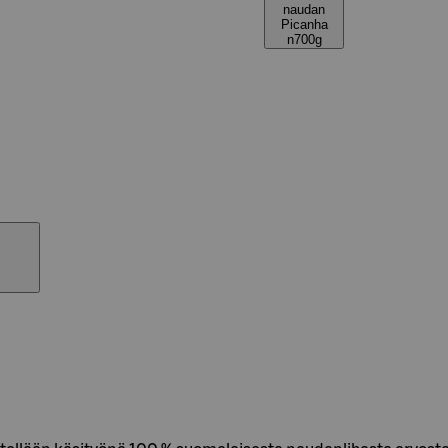
naudan
Picanha
n700g