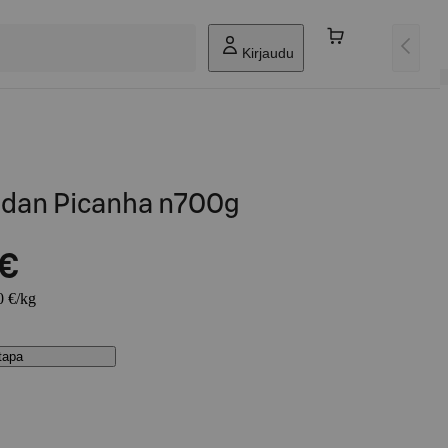
Kirjaudu
dan Picanha n700g
 €
0 €/kg
stapa