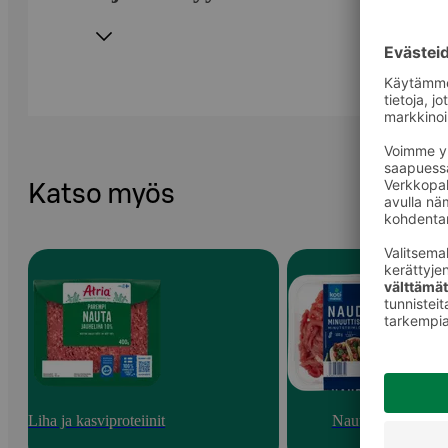
Katso myös
Liha ja kasviproteiinit
Nauta