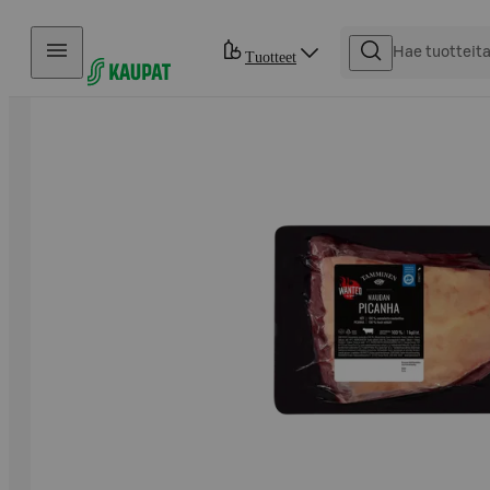
Hyppää sisältöön
Tuotteet