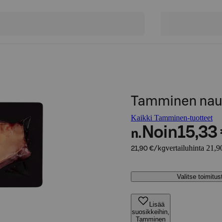
Tamminen nau
Kaikki Tamminen-tuotteet
Noin
15,33
n.
vertailuhinta 21,9
21,90 €/kg
Valitse toimitu
Lisää
suosikkeihin,
Tamminen