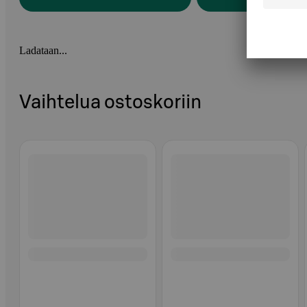
Ladataan...
Vaihtelua ostoskoriin
Ohita listaus