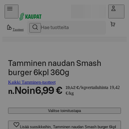
Hyppää sisältöön
Tuotteet
Tamminen naudan Smash
burger 6kpl 360g
Kaikki Tamminen-tuotteet
vertailuhinta 19,42
Noin
6,99 €
19,42 €/kg
n.
€/kg
Valitse toimitustapa
Lisää suosikkeihin, Tamminen naudan Smash burger 6kpl