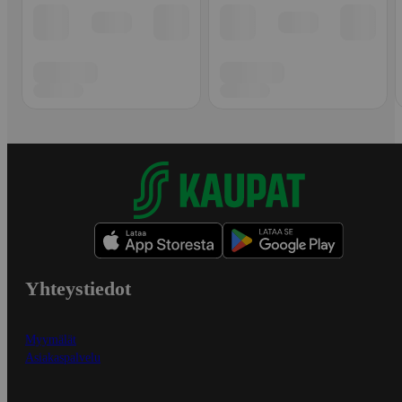
Yhteystiedot
Myymälät
Asiakaspalvelu