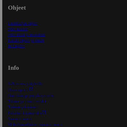
Ohjeet
Ensitilaajan ohjeet
Näin maksat
Näin tilaat ja muokkaat
Kaikki ohjeet ja vinkit
In English
Info
S-Business yrityksille
Oiva-raportit
Osuuskauppojen yhteystiedot
Tilaus- ja toimitusehdot
Tietosuojakäytäntö
Palvelun käyttöehdot
Saavutettavuus
Mobiilisovelluksen saavutettavuus