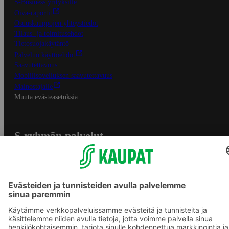
S-Business yrityksille
Oiva-raportit
Osuuskauppojen yhteystiedot
Tilaus- ja toimitusehdot
Tietosuojakäytäntö
Palvelun käyttöehdot
Saavutettavuus
Mobiilisovelluksen saavutettavuus
Mainostajalle
Muuta evästeasetuksia
S-ryhmän palvelut
S-ryhmä
Asiakasomistajuus
Yhteishyvä Ruoka -sovellus
S-ostoslista -sovellus
Prisma.fi
Sokos.fi