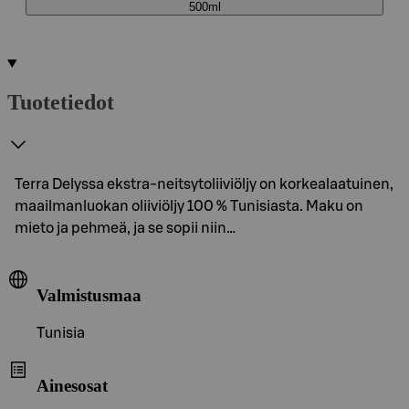
500ml
Tuotetiedot
Terra Delyssa ekstra-neitsytoliiviöljy on korkealaatuinen,
maailmanluokan oliiviöljy 100 % Tunisiasta. Maku on
mieto ja pehmeä, ja se sopii niin…
Valmistusmaa
Tunisia
Ainesosat