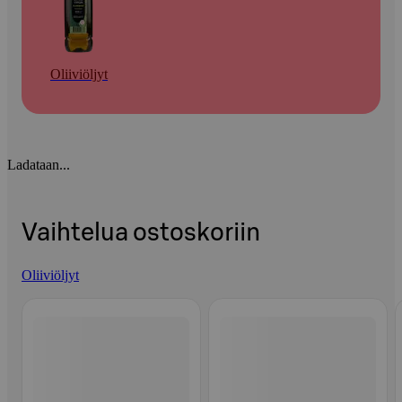
Oliiviöljyt
Ladataan...
Vaihtelua ostoskoriin
Oliiviöljyt
Ohita listaus