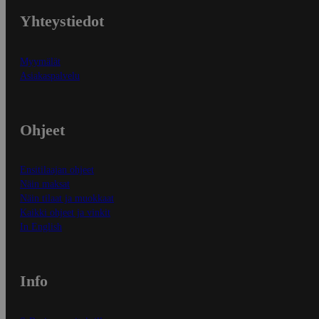
Yhteystiedot
Myymälät
Asiakaspalvelu
Ohjeet
Ensitilaajan ohjeet
Näin maksat
Näin tilaat ja muokkaat
Kaikki ohjeet ja vinkit
In English
Info