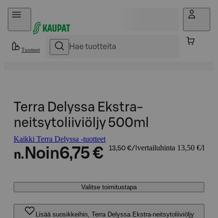
Hyppää sisältöön
Tuotteet
Terra Delyssa Ekstra-
neitsytoliiviöljy 500ml
Kaikki Terra Delyssa -tuotteet
vertailuhinta 13,50 €/l
Noin
6,75 €
13,50 €/l
n.
Valitse toimitustapa
Lisää suosikkeihin, Terra Delyssa Ekstra-neitsytoliiviöljy