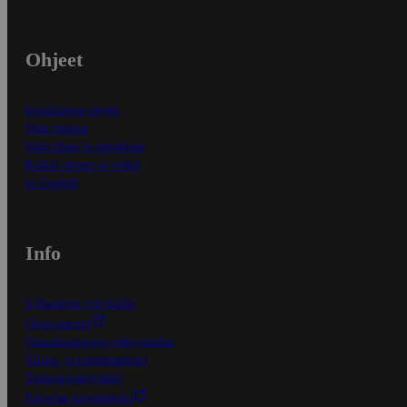
Ohjeet
Ensitilaajan ohjeet
Näin maksat
Näin tilaat ja muokkaat
Kaikki ohjeet ja vinkit
In English
Info
S-Business yrityksille
Oiva-raportit
Osuuskauppojen yhteystiedot
Tilaus- ja toimitusehdot
Tietosuojakäytäntö
Palvelun käyttöehdot