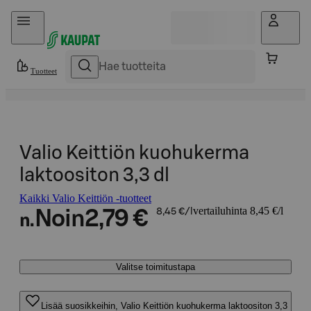
Hyppää sisältöön
Tuotteet
Valio Keittiön kuohukerma
laktoositon 3,3 dl
Kaikki Valio Keittiön -tuotteet
vertailuhinta 8,45 €/l
Noin
2,79 €
8,45 €/l
n.
Valitse toimitustapa
Lisää suosikkeihin, Valio Keittiön kuohukerma laktoositon 3,3