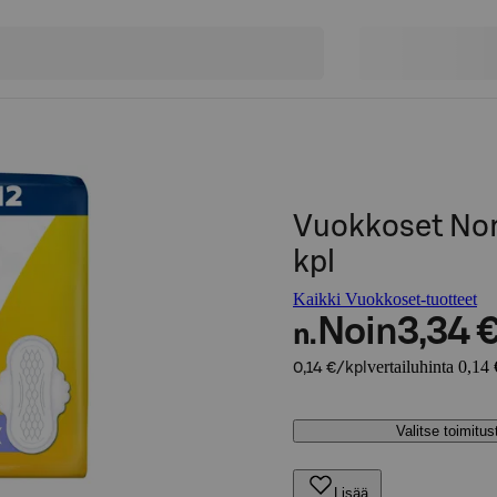
Vuokkoset Nor
kpl
Kaikki Vuokkoset-tuotteet
Noin
3,34 
n.
vertailuhinta 0,14 
0,14 €/kpl
Valitse toimitu
Lisää