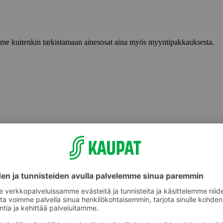
lemme kuitenkin tarkistamaan ainesosat aina myös myyntipakkauksesta.