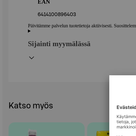
EAN
6414100896403
Päivitämme palvelun tuotetietoja aktiivisesti. Suositte
Sijainti myymälässä
Katso myös