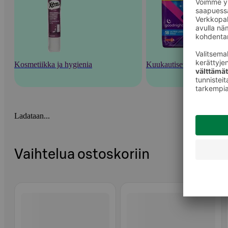
Kosmetiikka ja hygienia
Kuukautiset ja intiimihyg
Ladataan...
Vaihtelua ostoskoriin
Ohita listaus