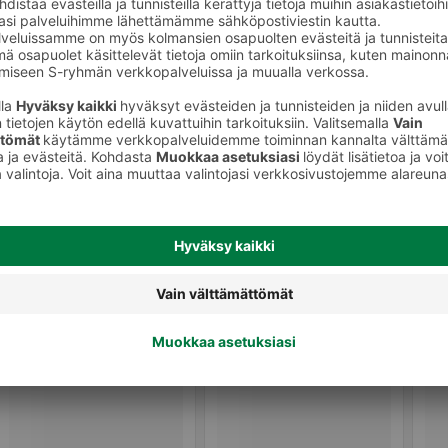
ienia
Siteet