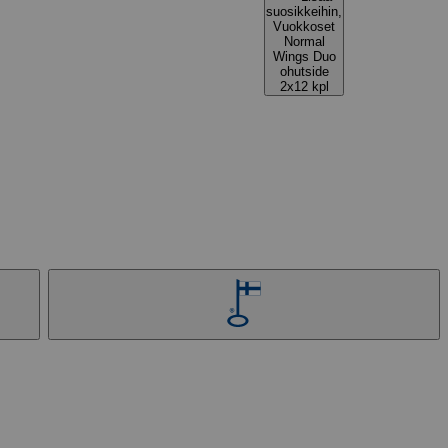
suosikkeihin,
Vuokkoset
Normal
Wings Duo
ohutside
2x12 kpl